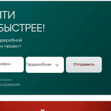
ЙТИ
БЫСТРЕЕ!
рдеробной
н-проект!
Отправить
согласно
му соглашению