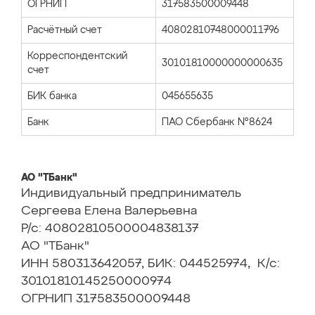
ОГРНИП
317583500009448
Расчётный счет
40802810748000011796
Корреспондентский
30101810000000000635
счет
БИК банка
045655635
Банк
ПАО Сбербанк №8624
АО "ТБанк"
Индивидуальный предприниматель
Сергеева Елена Валерьевна
Р/с: 40802810500004838137
АО "ТБанк"
ИНН 580313642057, БИК: 044525974, К/с:
30101810145250000974
ОГРНИП 317583500009448