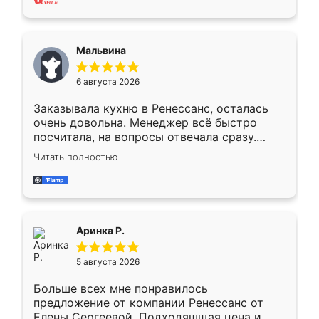
также адекватные цены. До этого
сравнивал с разными конкурентами в этом
сегменте ,выбор у конкурентов куда
Мальвина
меньше, здесь же он более разнообразный.
Мне нравится ,если что-то потребуется из
6 августа 2026
мебели буду заказывать только здесь.
Заказывала кухню в Ренессанс, осталась
очень довольна. Менеджер всё быстро
посчитала, на вопросы отвечала сразу.
Замерщик приехал в субботу, подошёл к
Читать полностью
делу со всей ответственностью. Собрали
за день, ребята работали аккуратно, даже
пыли почти не было. Качество отличное,
ящики ходят плавно, ничего не скрипит.
Всё подошло как влитое.
Аринка Р.
5 августа 2026
Больше всех мне понравилось
предложение от компании Ренессанс от
Елены Сергеевой. Подходяшщая цена и