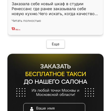
Заказала себе новый шкаф в студии
Ренессанс где ранее заказывала себе
новую кухню.Чего искать, когда качеством
вполне довольна. Служит кухня уже почти
Читать полностью
два года, нареканий нет.
Еще
ЗАКАЗАТЬ
БЕСПЛАТНОЕ ТАКСИ
ДО НАШЕГО САЛОНА
Из любой точки Москвы и
Московской области!