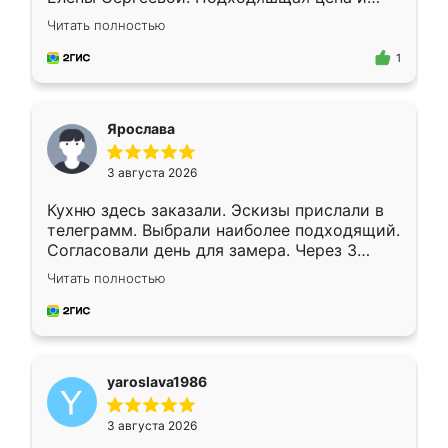
короткие сроки изготовления. Приехавший
Читать полностью
для замера сотрудник Владислав
предложил по моему эскизу самый
1
подходящий вариант шкафа. Немного его
видоизменил, получилось даже лучше, чем
я хотела.
Ярослава
3 августа 2026
Кухню здесь заказали. Эскизы прислали в
телеграмм. Выбрали наиболее подходящий.
Согласовали день для замера. Через 3
недели кухня была уже готова. Остались
Читать полностью
довольны работой. Спасибо Ренессанс
мебель за качественную работу!
yaroslava1986
3 августа 2026