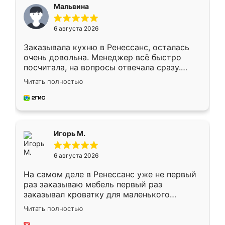
Мальвина
6 августа 2026
Заказывала кухню в Ренессанс, осталась
очень довольна. Менеджер всё быстро
посчитала, на вопросы отвечала сразу.
Замерщик приехал в субботу, подошёл к
Читать полностью
делу со всей ответственностью. Собрали
за день, ребята работали аккуратно, даже
пыли почти не было. Качество отличное,
ящики ходят плавно, ничего не скрипит.
Всё подошло как влитое.
Игорь М.
6 августа 2026
На самом деле в Ренессанс уже не первый
раз заказываю мебель первый раз
заказывал кроватку для маленького
ребёнка при его рождении ,во второй раз
Читать полностью
заказал шкаф-купе. По качеству очень
хорошее сборка достаточно быстрая,