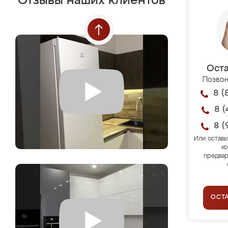
Отзывы наших клиентов
Оста
Позвон
8 (
8 (
8 (
Или оставь
ко
предвар
ОСТ