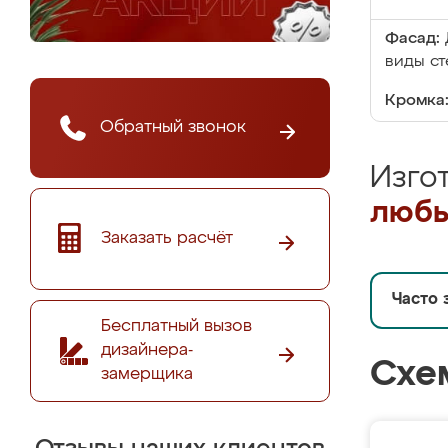
Фасад:
виды ст
Кромка
Обратный звонок
Изго
любы
Заказать расчёт
Часто 
Бесплатный вызов
дизайнера-
Схе
замерщика