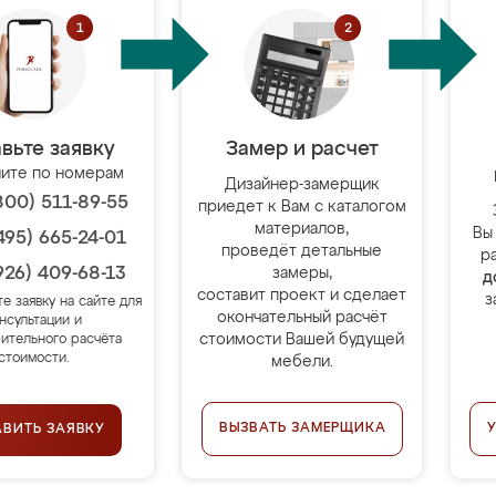
вьте заявку
Замер и расчет
ите по номерам
Дизайнер-замерщик
800) 511-89-55
приедет к Вам с каталогом
материалов,
Вы
495) 665-24-01
проведёт детальные
р
926) 409-68-13
замеры,
д
составит проект и сделает
з
те заявку на сайте для
окончательный расчёт
нсультации и
стоимости Вашей будущей
ительного расчёта
стоимости.
мебели.
ВЫЗВАТЬ ЗАМЕРЩИКА
АВИТЬ ЗАЯВКУ