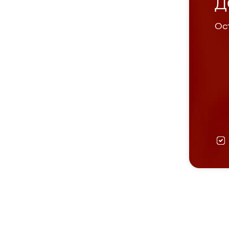
Д
Ост