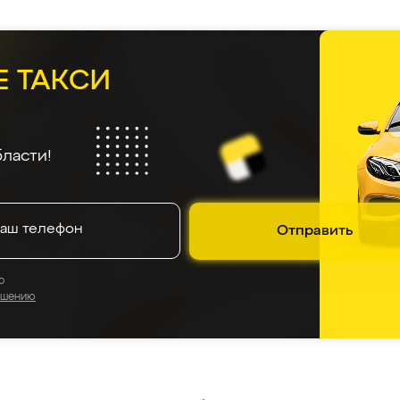
Е ТАКСИ
ласти!
Отправить
о
ашению