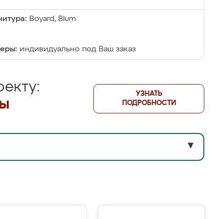
итура:
Boyard, Blum
еры:
индивидуально под Ваш заказ
екту:
УЗНАТЬ
лы
ПОДРОБНОСТИ
▼