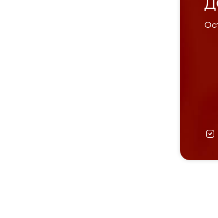
Д
Ост