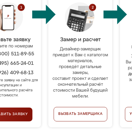
вьте заявку
Замер и расчет
ите по номерам
Дизайнер-замерщик
800) 511-89-55
приедет к Вам с каталогом
материалов,
Вы
495) 665-24-01
проведёт детальные
р
926) 409-68-13
замеры,
д
составит проект и сделает
з
те заявку на сайте для
окончательный расчёт
нсультации и
стоимости Вашей будущей
ительного расчёта
стоимости.
мебели.
ВЫЗВАТЬ ЗАМЕРЩИКА
АВИТЬ ЗАЯВКУ