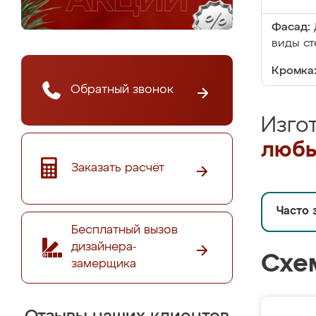
Фасад:
виды ст
Кромка
Обратный звонок
Изго
любы
Заказать расчёт
Часто 
Бесплатный вызов
дизайнера-
Схе
замерщика