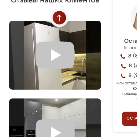
Отзывы наших клиентов
Оста
Позвон
8 (
8 (
8 (
Или оставь
ко
предвар
ОСТ