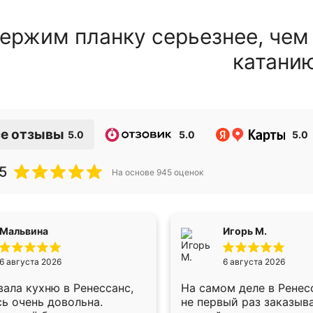
ержим планку серьезнее, чем
катани
е отзывы
5.0
5.0
5.0
5
На основе
945
оценок
Мальвина
Игорь М.
6 августа 2026
6 августа 2026
ала кухню в Ренессанс,
На самом деле в Ренес
ь очень довольна.
не первый раз заказыв