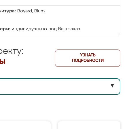
итура:
Boyard, Blum
еры:
индивидуально под Ваш заказ
екту:
УЗНАТЬ
лы
ПОДРОБНОСТИ
▼