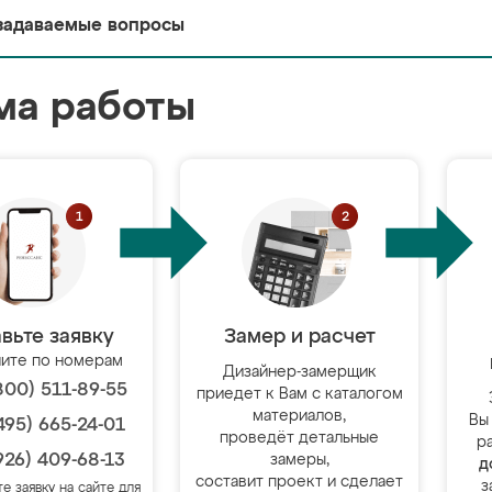
задаваемые вопросы
ма работы
вьте заявку
Замер и расчет
ите по номерам
Дизайнер-замерщик
800) 511-89-55
приедет к Вам с каталогом
материалов,
Вы
495) 665-24-01
проведёт детальные
р
926) 409-68-13
замеры,
д
составит проект и сделает
з
те заявку на сайте для