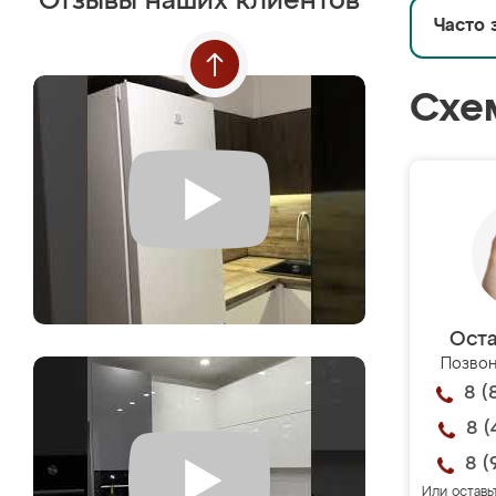
Отзывы наших клиентов
Часто 
Схе
Оста
Позвон
8 (
8 (
8 (
Или оставь