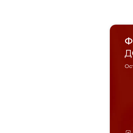
Ф
Д
Ост