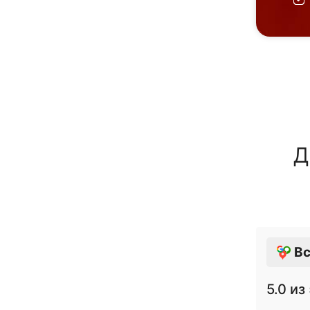
Д
Вс
5.0
из 