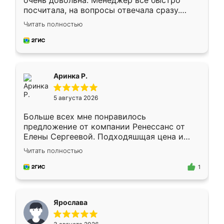
очень довольна. Менеджер всё быстро
посчитала, на вопросы отвечала сразу.
Замерщик приехал в субботу, подошёл к
Читать полностью
делу со всей ответственностью. Собрали
за день, ребята работали аккуратно, даже
пыли почти не было. Качество отличное,
ящики ходят плавно, ничего не скрипит.
Всё подошло как влитое.
Аринка Р.
5 августа 2026
Больше всех мне понравилось
предложение от компании Ренессанс от
Елены Сергеевой. Подходяшщая цена и
короткие сроки изготовления. Приехавший
Читать полностью
для замера сотрудник Владислав
предложил по моему эскизу самый
1
подходящий вариант шкафа. Немного его
видоизменил, получилось даже лучше, чем
я хотела.
Ярослава