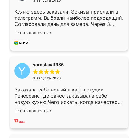
3 августа 2026
Кухню здесь заказали. Эскизы прислали в
телеграмм. Выбрали наиболее подходящий.
Согласовали день для замера. Через 3
недели кухня была уже готова. Остались
Читать полностью
довольны работой. Спасибо Ренессанс
мебель за качественную работу!
yaroslava1986
3 августа 2026
Заказала себе новый шкаф в студии
Ренессанс где ранее заказывала себе
новую кухню.Чего искать, когда качеством
вполне довольна. Служит кухня уже почти
Читать полностью
два года, нареканий нет.