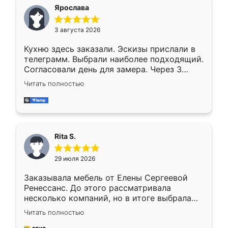
Ярослава
3 августа 2026
Кухню здесь заказали. Эскизы прислали в
телеграмм. Выбрали наиболее подходящий.
Согласовали день для замера. Через 3
недели кухня была уже готова. Остались
Читать полностью
довольны работой. Спасибо Ренессанс
мебель за качественную работу!
Rita S.
29 июля 2026
Заказывала мебель от Елены Сергеевой
Ренессанс. До этого рассматривала
несколько компаний, но в итоге выбрала
эту. Сначала обговорили условия, потом
Читать полностью
приехал замерщик, всё спокойно объяснил