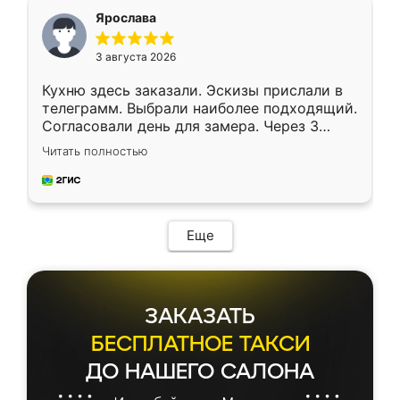
я хотела.
Ярослава
3 августа 2026
Кухню здесь заказали. Эскизы прислали в
телеграмм. Выбрали наиболее подходящий.
Согласовали день для замера. Через 3
недели кухня была уже готова. Остались
Читать полностью
довольны работой. Спасибо Ренессанс
мебель за качественную работу!
Еще
ЗАКАЗАТЬ
БЕСПЛАТНОЕ ТАКСИ
ДО НАШЕГО САЛОНА