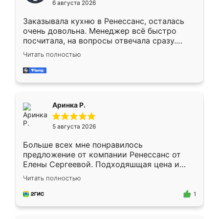
6 августа 2026
мебели буду заказывать только здесь.
Заказывала кухню в Ренессанс, осталась
очень довольна. Менеджер всё быстро
посчитала, на вопросы отвечала сразу.
Замерщик приехал в субботу, подошёл к
Читать полностью
делу со всей ответственностью. Собрали
за день, ребята работали аккуратно, даже
пыли почти не было. Качество отличное,
ящики ходят плавно, ничего не скрипит.
Всё подошло как влитое.
Аринка Р.
5 августа 2026
Больше всех мне понравилось
предложение от компании Ренессанс от
Елены Сергеевой. Подходяшщая цена и
короткие сроки изготовления. Приехавший
Читать полностью
для замера сотрудник Владислав
предложил по моему эскизу самый
1
подходящий вариант шкафа. Немного его
видоизменил, получилось даже лучше, чем