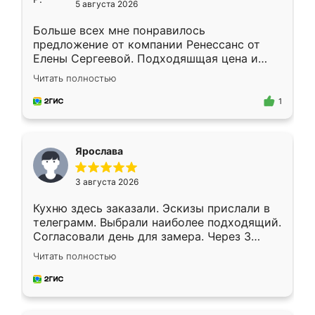
5 августа 2026
Больше всех мне понравилось
предложение от компании Ренессанс от
Елены Сергеевой. Подходяшщая цена и
короткие сроки изготовления. Приехавший
Читать полностью
для замера сотрудник Владислав
предложил по моему эскизу самый
1
подходящий вариант шкафа. Немного его
видоизменил, получилось даже лучше, чем
я хотела.
Ярослава
3 августа 2026
Кухню здесь заказали. Эскизы прислали в
телеграмм. Выбрали наиболее подходящий.
Согласовали день для замера. Через 3
недели кухня была уже готова. Остались
Читать полностью
довольны работой. Спасибо Ренессанс
мебель за качественную работу!