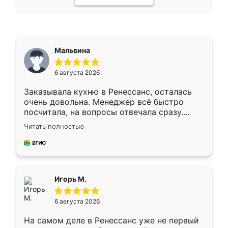
Мальвина
6 августа 2026
Заказывала кухню в Ренессанс, осталась
очень довольна. Менеджер всё быстро
посчитала, на вопросы отвечала сразу.
Замерщик приехал в субботу, подошёл к
Читать полностью
делу со всей ответственностью. Собрали
за день, ребята работали аккуратно, даже
пыли почти не было. Качество отличное,
ящики ходят плавно, ничего не скрипит.
Всё подошло как влитое.
Игорь М.
6 августа 2026
На самом деле в Ренессанс уже не первый