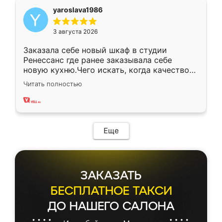
yaroslava1986
3 августа 2026
Заказала себе новый шкаф в студии
Ренессанс где ранее заказывала себе
новую кухню.Чего искать, когда качеством
вполне довольна. Служит кухня уже почти
Читать полностью
два года, нареканий нет.
Еще
ЗАКАЗАТЬ
БЕСПЛАТНОЕ ТАКСИ
ДО НАШЕГО САЛОНА