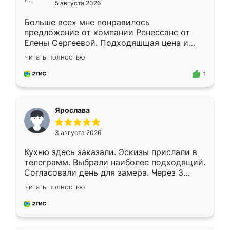
5 августа 2026
Больше всех мне понравилось
предложение от компании Ренессанс от
Елены Сергеевой. Подходяшщая цена и
короткие сроки изготовления. Приехавший
Читать полностью
для замера сотрудник Владислав
предложил по моему эскизу самый
1
подходящий вариант шкафа. Немного его
видоизменил, получилось даже лучше, чем
я хотела.
Ярослава
3 августа 2026
Кухню здесь заказали. Эскизы прислали в
телеграмм. Выбрали наиболее подходящий.
Согласовали день для замера. Через 3
недели кухня была уже готова. Остались
Читать полностью
довольны работой. Спасибо Ренессанс
мебель за качественную работу!