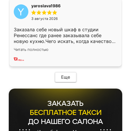
yaroslava1986
3 августа 2026
Заказала себе новый шкаф в студии
Ренессанс где ранее заказывала себе
новую кухню.Чего искать, когда качеством
вполне довольна. Служит кухня уже почти
Читать полностью
два года, нареканий нет.
Еще
ЗАКАЗАТЬ
БЕСПЛАТНОЕ ТАКСИ
ДО НАШЕГО САЛОНА