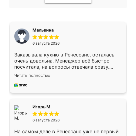
Мальвина
6 августа 2026
Заказывала кухню в Ренессанс, осталась
очень довольна. Менеджер всё быстро
посчитала, на вопросы отвечала сразу.
Замерщик приехал в субботу, подошёл к
Читать полностью
делу со всей ответственностью. Собрали
за день, ребята работали аккуратно, даже
пыли почти не было. Качество отличное,
ящики ходят плавно, ничего не скрипит.
Всё подошло как влитое.
Игорь М.
6 августа 2026
На самом деле в Ренессанс уже не первый