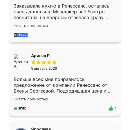
Заказывала кухню в Ренессанс, осталась
очень довольна. Менеджер всё быстро
посчитала, на вопросы отвечала сразу.
Замерщик приехал в субботу, подошёл к
Читать полностью
делу со всей ответственностью. Собрали
за день, ребята работали аккуратно, даже
пыли почти не было. Качество отличное,
ящики ходят плавно, ничего не скрипит.
Всё подошло как влитое.
Аринка Р.
5 августа 2026
Больше всех мне понравилось
предложение от компании Ренессанс от
Елены Сергеевой. Подходяшщая цена и
короткие сроки изготовления. Приехавший
Читать полностью
для замера сотрудник Владислав
предложил по моему эскизу самый
1
подходящий вариант шкафа. Немного его
видоизменил, получилось даже лучше, чем
я хотела.
Ярослава