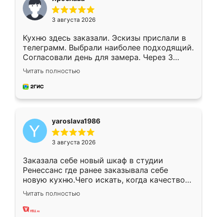
3 августа 2026
Кухню здесь заказали. Эскизы прислали в
телеграмм. Выбрали наиболее подходящий.
Согласовали день для замера. Через 3
недели кухня была уже готова. Остались
Читать полностью
довольны работой. Спасибо Ренессанс
мебель за качественную работу!
yaroslava1986
3 августа 2026
Заказала себе новый шкаф в студии
Ренессанс где ранее заказывала себе
новую кухню.Чего искать, когда качеством
вполне довольна. Служит кухня уже почти
Читать полностью
два года, нареканий нет.