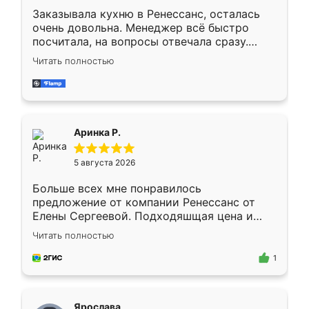
Заказывала кухню в Ренессанс, осталась
очень довольна. Менеджер всё быстро
посчитала, на вопросы отвечала сразу.
Замерщик приехал в субботу, подошёл к
Читать полностью
делу со всей ответственностью. Собрали
за день, ребята работали аккуратно, даже
пыли почти не было. Качество отличное,
ящики ходят плавно, ничего не скрипит.
Всё подошло как влитое.
Аринка Р.
5 августа 2026
Больше всех мне понравилось
предложение от компании Ренессанс от
Елены Сергеевой. Подходяшщая цена и
короткие сроки изготовления. Приехавший
Читать полностью
для замера сотрудник Владислав
предложил по моему эскизу самый
1
подходящий вариант шкафа. Немного его
видоизменил, получилось даже лучше, чем
я хотела.
Ярослава