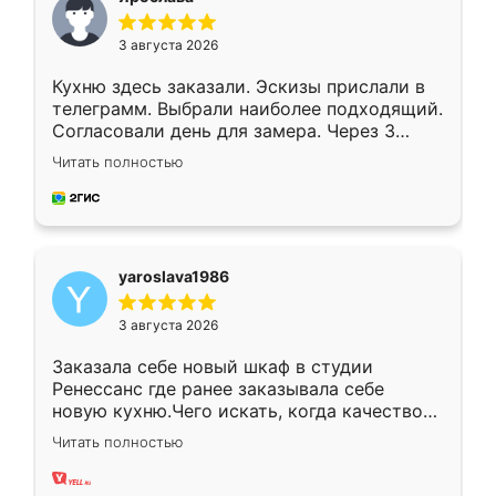
3 августа 2026
Кухню здесь заказали. Эскизы прислали в
телеграмм. Выбрали наиболее подходящий.
Согласовали день для замера. Через 3
недели кухня была уже готова. Остались
Читать полностью
довольны работой. Спасибо Ренессанс
мебель за качественную работу!
yaroslava1986
3 августа 2026
Заказала себе новый шкаф в студии
Ренессанс где ранее заказывала себе
новую кухню.Чего искать, когда качеством
вполне довольна. Служит кухня уже почти
Читать полностью
два года, нареканий нет.