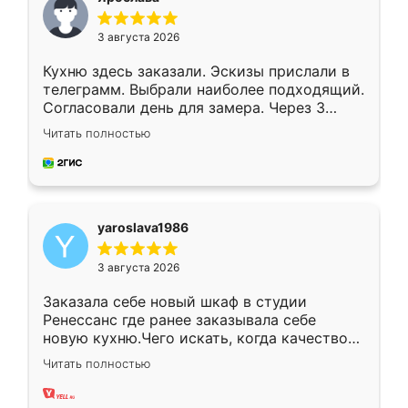
3 августа 2026
Кухню здесь заказали. Эскизы прислали в
телеграмм. Выбрали наиболее подходящий.
Согласовали день для замера. Через 3
недели кухня была уже готова. Остались
Читать полностью
довольны работой. Спасибо Ренессанс
мебель за качественную работу!
yaroslava1986
3 августа 2026
Заказала себе новый шкаф в студии
Ренессанс где ранее заказывала себе
новую кухню.Чего искать, когда качеством
вполне довольна. Служит кухня уже почти
Читать полностью
два года, нареканий нет.