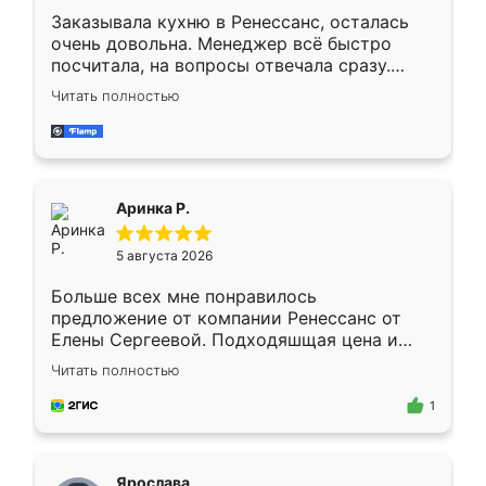
Заказывала кухню в Ренессанс, осталась
очень довольна. Менеджер всё быстро
посчитала, на вопросы отвечала сразу.
Замерщик приехал в субботу, подошёл к
Читать полностью
делу со всей ответственностью. Собрали
за день, ребята работали аккуратно, даже
пыли почти не было. Качество отличное,
ящики ходят плавно, ничего не скрипит.
Всё подошло как влитое.
Аринка Р.
5 августа 2026
Больше всех мне понравилось
предложение от компании Ренессанс от
Елены Сергеевой. Подходяшщая цена и
короткие сроки изготовления. Приехавший
Читать полностью
для замера сотрудник Владислав
предложил по моему эскизу самый
1
подходящий вариант шкафа. Немного его
видоизменил, получилось даже лучше, чем
я хотела.
Ярослава