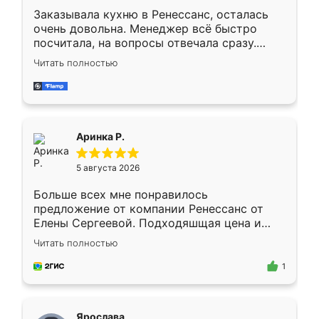
Заказывала кухню в Ренессанс, осталась
очень довольна. Менеджер всё быстро
посчитала, на вопросы отвечала сразу.
Замерщик приехал в субботу, подошёл к
Читать полностью
делу со всей ответственностью. Собрали
за день, ребята работали аккуратно, даже
пыли почти не было. Качество отличное,
ящики ходят плавно, ничего не скрипит.
Всё подошло как влитое.
Аринка Р.
5 августа 2026
Больше всех мне понравилось
предложение от компании Ренессанс от
Елены Сергеевой. Подходяшщая цена и
короткие сроки изготовления. Приехавший
Читать полностью
для замера сотрудник Владислав
предложил по моему эскизу самый
1
подходящий вариант шкафа. Немного его
видоизменил, получилось даже лучше, чем
я хотела.
Ярослава