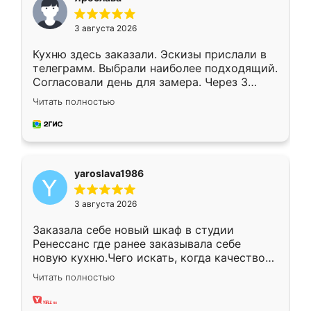
3 августа 2026
Кухню здесь заказали. Эскизы прислали в
телеграмм. Выбрали наиболее подходящий.
Согласовали день для замера. Через 3
недели кухня была уже готова. Остались
Читать полностью
довольны работой. Спасибо Ренессанс
мебель за качественную работу!
yaroslava1986
3 августа 2026
Заказала себе новый шкаф в студии
Ренессанс где ранее заказывала себе
новую кухню.Чего искать, когда качеством
вполне довольна. Служит кухня уже почти
Читать полностью
два года, нареканий нет.