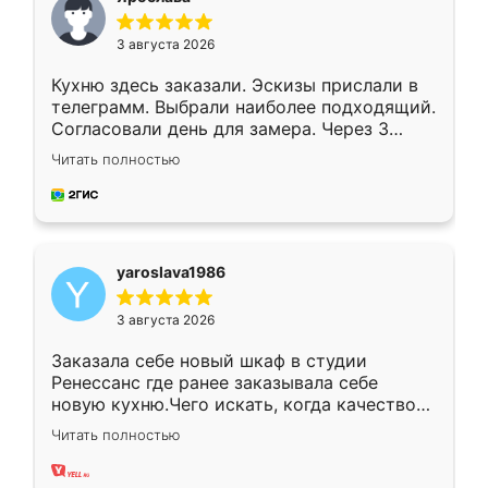
3 августа 2026
Кухню здесь заказали. Эскизы прислали в
телеграмм. Выбрали наиболее подходящий.
Согласовали день для замера. Через 3
недели кухня была уже готова. Остались
Читать полностью
довольны работой. Спасибо Ренессанс
мебель за качественную работу!
yaroslava1986
3 августа 2026
Заказала себе новый шкаф в студии
Ренессанс где ранее заказывала себе
новую кухню.Чего искать, когда качеством
вполне довольна. Служит кухня уже почти
Читать полностью
два года, нареканий нет.