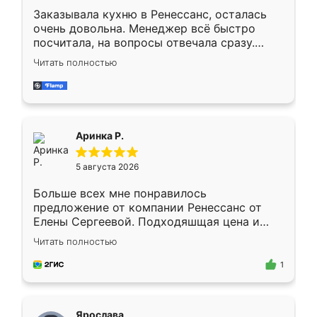
Заказывала кухню в Ренессанс, осталась
очень довольна. Менеджер всё быстро
посчитала, на вопросы отвечала сразу.
Замерщик приехал в субботу, подошёл к
Читать полностью
делу со всей ответственностью. Собрали
за день, ребята работали аккуратно, даже
пыли почти не было. Качество отличное,
ящики ходят плавно, ничего не скрипит.
Всё подошло как влитое.
Аринка Р.
5 августа 2026
Больше всех мне понравилось
предложение от компании Ренессанс от
Елены Сергеевой. Подходяшщая цена и
короткие сроки изготовления. Приехавший
Читать полностью
для замера сотрудник Владислав
предложил по моему эскизу самый
1
подходящий вариант шкафа. Немного его
видоизменил, получилось даже лучше, чем
я хотела.
Ярослава