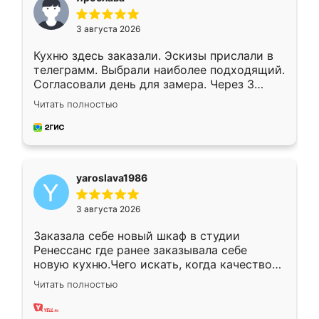
3 августа 2026
Кухню здесь заказали. Эскизы прислали в
телеграмм. Выбрали наиболее подходящий.
Согласовали день для замера. Через 3
недели кухня была уже готова. Остались
Читать полностью
довольны работой. Спасибо Ренессанс
мебель за качественную работу!
yaroslava1986
3 августа 2026
Заказала себе новый шкаф в студии
Ренессанс где ранее заказывала себе
новую кухню.Чего искать, когда качеством
вполне довольна. Служит кухня уже почти
Читать полностью
два года, нареканий нет.