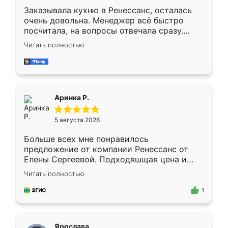
Заказывала кухню в Ренессанс, осталась
очень довольна. Менеджер всё быстро
посчитала, на вопросы отвечала сразу.
Замерщик приехал в субботу, подошёл к
Читать полностью
делу со всей ответственностью. Собрали
за день, ребята работали аккуратно, даже
пыли почти не было. Качество отличное,
ящики ходят плавно, ничего не скрипит.
Всё подошло как влитое.
Аринка Р.
5 августа 2026
Больше всех мне понравилось
предложение от компании Ренессанс от
Елены Сергеевой. Подходяшщая цена и
короткие сроки изготовления. Приехавший
Читать полностью
для замера сотрудник Владислав
предложил по моему эскизу самый
1
подходящий вариант шкафа. Немного его
видоизменил, получилось даже лучше, чем
я хотела.
Ярослава