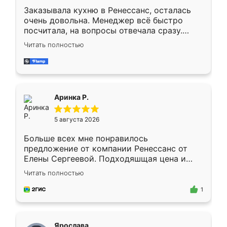
Заказывала кухню в Ренессанс, осталась
очень довольна. Менеджер всё быстро
посчитала, на вопросы отвечала сразу.
Замерщик приехал в субботу, подошёл к
Читать полностью
делу со всей ответственностью. Собрали
за день, ребята работали аккуратно, даже
пыли почти не было. Качество отличное,
ящики ходят плавно, ничего не скрипит.
Всё подошло как влитое.
Аринка Р.
5 августа 2026
Больше всех мне понравилось
предложение от компании Ренессанс от
Елены Сергеевой. Подходяшщая цена и
короткие сроки изготовления. Приехавший
Читать полностью
для замера сотрудник Владислав
предложил по моему эскизу самый
1
подходящий вариант шкафа. Немного его
видоизменил, получилось даже лучше, чем
я хотела.
Ярослава