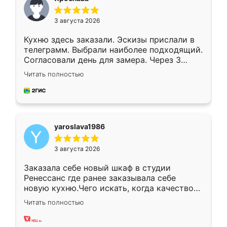
3 августа 2026
Кухню здесь заказали. Эскизы прислали в
телеграмм. Выбрали наиболее подходящий.
Согласовали день для замера. Через 3
недели кухня была уже готова. Остались
Читать полностью
довольны работой. Спасибо Ренессанс
мебель за качественную работу!
yaroslava1986
3 августа 2026
Заказала себе новый шкаф в студии
Ренессанс где ранее заказывала себе
новую кухню.Чего искать, когда качеством
вполне довольна. Служит кухня уже почти
Читать полностью
два года, нареканий нет.