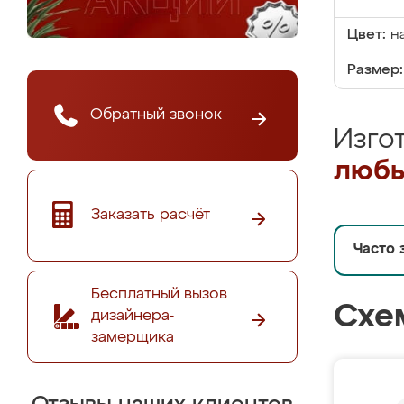
Цвет:
н
Размер:
Обратный звонок
Изго
любы
Заказать расчёт
Часто 
Бесплатный вызов
Схе
дизайнера-
замерщика