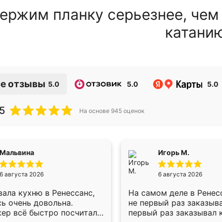
ержим планку серьезнее, чем
катани
е отзывы
5.0
5.0
5.0
5
На основе
945
оценок
Мальвина
Игорь М.
6 августа 2026
6 августа 2026
ала кухню в Ренессанс,
На самом деле в Ренес
ь очень довольна.
не первый раз заказыв
ер всё быстро посчитала,
первый раз заказывал 