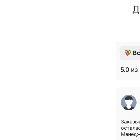
Д
Вс
5.0
из 
Заказыв
осталас
Менедж