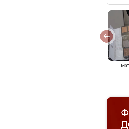
Мат
Ф
Д