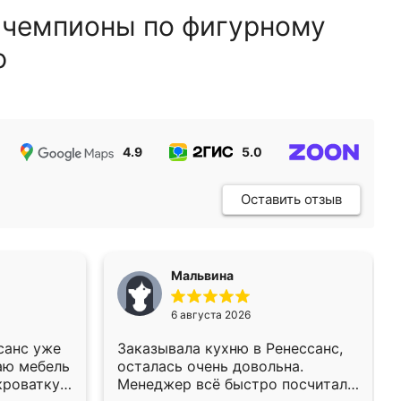
 чемпионы по фигурному
ю
4.9
5.0
5.0
Оставить отзыв
Мальвина
6 августа 2026
санс уже
Заказывала кухню в Ренессанс,
аю мебель
осталась очень довольна.
кроватку
Менеджер всё быстро посчитала,