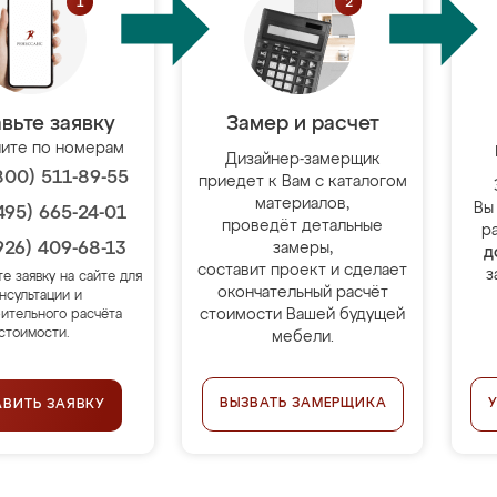
вьте заявку
Замер и расчет
ите по номерам
Дизайнер-замерщик
800) 511-89-55
приедет к Вам с каталогом
материалов,
Вы
495) 665-24-01
проведёт детальные
р
926) 409-68-13
замеры,
д
составит проект и сделает
з
те заявку на сайте для
окончательный расчёт
нсультации и
стоимости Вашей будущей
ительного расчёта
стоимости.
мебели.
ВЫЗВАТЬ ЗАМЕРЩИКА
АВИТЬ ЗАЯВКУ