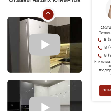
Отзывы наших клиентов
Оста
Позвон
8 (
8 (
8 (
Или оставь
ко
предвар
ОСТ