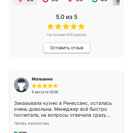
5.0
из 5
На основе
945
оценок
Оставить отзыв
Мальвина
6 августа 2026
Заказывала кухню в Ренессанс, осталась
очень довольна. Менеджер всё быстро
посчитала, на вопросы отвечала сразу.
Замерщик приехал в субботу, подошёл к
Читать полностью
делу со всей ответственностью. Собрали
за день, ребята работали аккуратно, даже