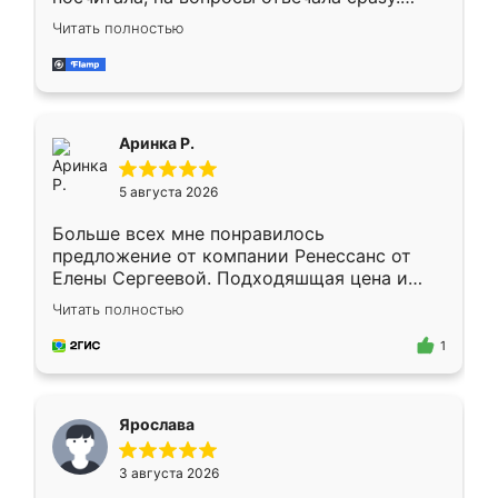
Замерщик приехал в субботу, подошёл к
Читать полностью
делу со всей ответственностью. Собрали
за день, ребята работали аккуратно, даже
пыли почти не было. Качество отличное,
ящики ходят плавно, ничего не скрипит.
Всё подошло как влитое.
Аринка Р.
5 августа 2026
Больше всех мне понравилось
предложение от компании Ренессанс от
Елены Сергеевой. Подходяшщая цена и
короткие сроки изготовления. Приехавший
Читать полностью
для замера сотрудник Владислав
предложил по моему эскизу самый
1
подходящий вариант шкафа. Немного его
видоизменил, получилось даже лучше, чем
я хотела.
Ярослава
3 августа 2026