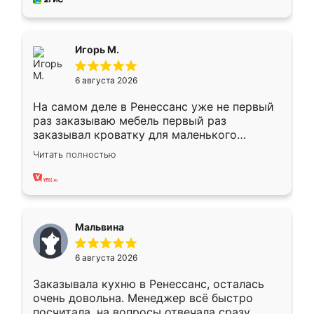
пыли почти не было. Качество отличное,
ящики ходят плавно, ничего не скрипит.
Всё подошло как влитое.
Игорь М.
6 августа 2026
На самом деле в Ренессанс уже не первый
раз заказываю мебель первый раз
заказывал кроватку для маленького
ребёнка при его рождении ,во второй раз
Читать полностью
заказал шкаф-купе. По качеству очень
хорошее сборка достаточно быстрая,
также адекватные цены. До этого
сравнивал с разными конкурентами в этом
сегменте ,выбор у конкурентов куда
Мальвина
меньше, здесь же он более разнообразный.
Мне нравится ,если что-то потребуется из
6 августа 2026
мебели буду заказывать только здесь.
Заказывала кухню в Ренессанс, осталась
очень довольна. Менеджер всё быстро
посчитала, на вопросы отвечала сразу.