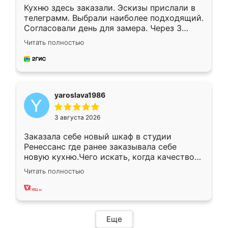
Кухню здесь заказали. Эскизы прислали в
телеграмм. Выбрали наиболее подходящий.
Согласовали день для замера. Через 3
недели кухня была уже готова. Остались
Читать полностью
довольны работой. Спасибо Ренессанс
мебель за качественную работу!
yaroslava1986
3 августа 2026
Заказала себе новый шкаф в студии
Ренессанс где ранее заказывала себе
новую кухню.Чего искать, когда качеством
вполне довольна. Служит кухня уже почти
Читать полностью
два года, нареканий нет.
Еще