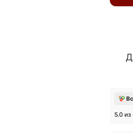
Д
Вс
5.0
из 