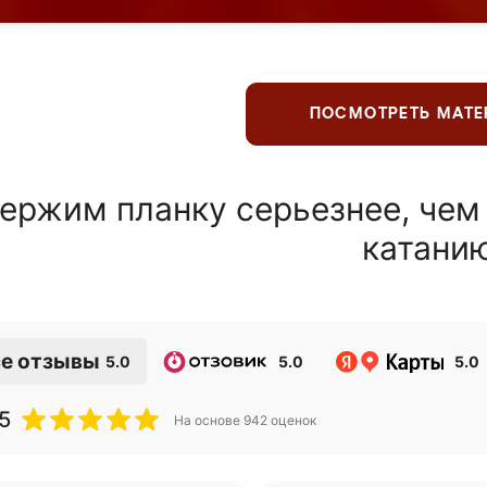
ПОСМОТРЕТЬ МАТ
ержим планку серьезнее, чем
катани
е отзывы
5.0
5.0
5.0
5
На основе
942
оценок