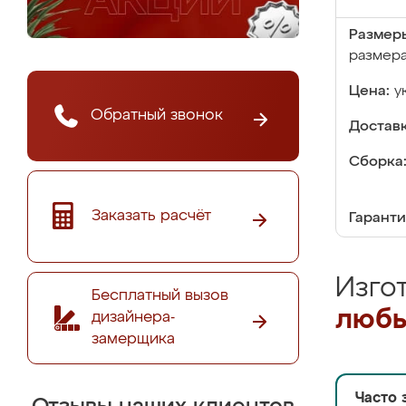
Размер
размер
Цена:
у
Обратный звонок
Доставк
Сборка
Заказать расчёт
Гаранти
Изго
Бесплатный вызов
любы
дизайнера-
замерщика
Часто 