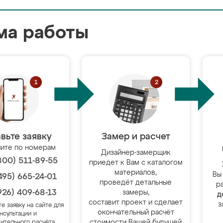
ма работы
вьте заявку
Замер и расчет
ите по номерам
Дизайнер-замерщик
800) 511-89-55
приедет к Вам с каталогом
материалов,
Вы
495) 665-24-01
проведёт детальные
р
926) 409-68-13
замеры,
д
составит проект и сделает
з
те заявку на сайте для
окончательный расчёт
нсультации и
стоимости Вашей будущей
ительного расчёта