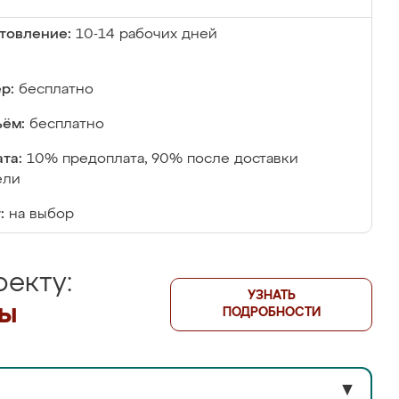
товление:
10-14 рабочих дней
р:
бесплатно
ём:
бесплатно
та:
10% предоплата, 90% после доставки
ели
:
на выбор
екту:
УЗНАТЬ
лы
ПОДРОБНОСТИ
▼