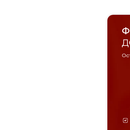
Ф
Д
Ост