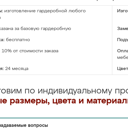
ы:
изготовление гардеробной любого
Изго
а
казана за базовую гардеробную
Заме
а:
бесплатно
Подъ
:
10% от стоимости заказа
Опла
меб
я:
24 месяца
Цвет
товим по индивидуальному про
е размеры, цвета и материа
задаваемые вопросы