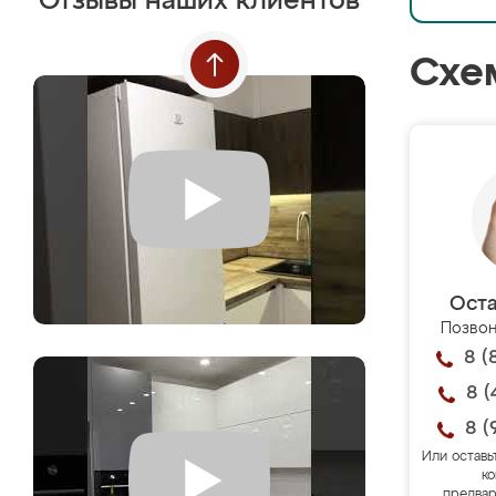
Отзывы наших клиентов
Схе
Оста
Позвон
8 (
8 (
8 (
Или оставь
ко
предвар