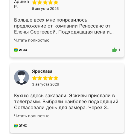
5 августа 2026
Больше всех мне понравилось
предложение от компании Ренессанс от
Елены Сергеевой. Подходяшщая цена и
короткие сроки изготовления. Приехавший
Читать полностью
для замера сотрудник Владислав
предложил по моему эскизу самый
1
подходящий вариант шкафа. Немного его
видоизменил, получилось даже лучше, чем
я хотела.
Ярослава
3 августа 2026
Кухню здесь заказали. Эскизы прислали в
телеграмм. Выбрали наиболее подходящий.
Согласовали день для замера. Через 3
недели кухня была уже готова. Остались
Читать полностью
довольны работой. Спасибо Ренессанс
мебель за качественную работу!