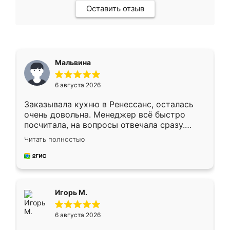
Оставить отзыв
Мальвина
6 августа 2026
Заказывала кухню в Ренессанс, осталась
очень довольна. Менеджер всё быстро
посчитала, на вопросы отвечала сразу.
Замерщик приехал в субботу, подошёл к
Читать полностью
делу со всей ответственностью. Собрали
за день, ребята работали аккуратно, даже
пыли почти не было. Качество отличное,
ящики ходят плавно, ничего не скрипит.
Всё подошло как влитое.
Игорь М.
6 августа 2026