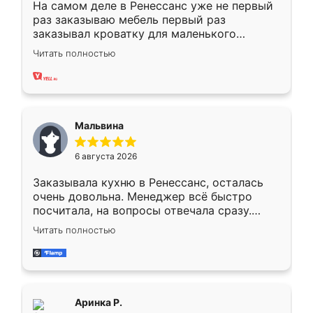
На самом деле в Ренессанс уже не первый
раз заказываю мебель первый раз
заказывал кроватку для маленького
ребёнка при его рождении ,во второй раз
Читать полностью
заказал шкаф-купе. По качеству очень
хорошее сборка достаточно быстрая,
также адекватные цены. До этого
сравнивал с разными конкурентами в этом
сегменте ,выбор у конкурентов куда
Мальвина
меньше, здесь же он более разнообразный.
Мне нравится ,если что-то потребуется из
6 августа 2026
мебели буду заказывать только здесь.
Заказывала кухню в Ренессанс, осталась
очень довольна. Менеджер всё быстро
посчитала, на вопросы отвечала сразу.
Замерщик приехал в субботу, подошёл к
Читать полностью
делу со всей ответственностью. Собрали
за день, ребята работали аккуратно, даже
пыли почти не было. Качество отличное,
ящики ходят плавно, ничего не скрипит.
Всё подошло как влитое.
Аринка Р.