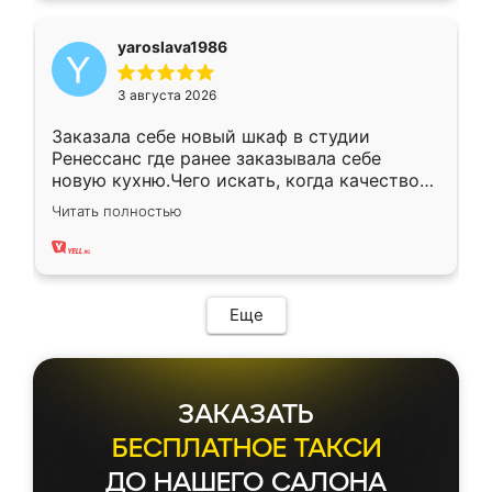
yaroslava1986
3 августа 2026
Заказала себе новый шкаф в студии
Ренессанс где ранее заказывала себе
новую кухню.Чего искать, когда качеством
вполне довольна. Служит кухня уже почти
Читать полностью
два года, нареканий нет.
Еще
ЗАКАЗАТЬ
БЕСПЛАТНОЕ ТАКСИ
ДО НАШЕГО САЛОНА