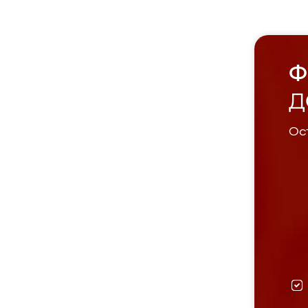
Ф
Д
Ост