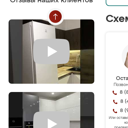
Отзывы наших клиентов
Схе
Оста
Позвон
8 (
8 (
8 (
Или оставь
ко
предвар