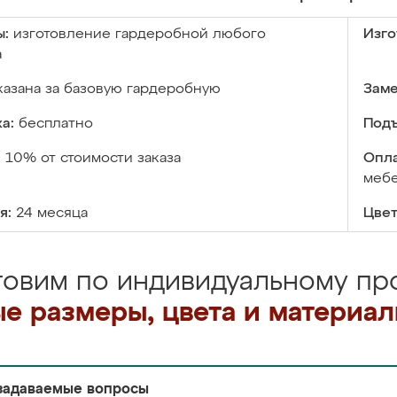
ы:
изготовление гардеробной любого
Изго
а
казана за базовую гардеробную
Заме
а:
бесплатно
Подъ
:
10% от стоимости заказа
Опла
меб
я:
24 месяца
Цвет
товим по индивидуальному про
е размеры, цвета и материа
задаваемые вопросы