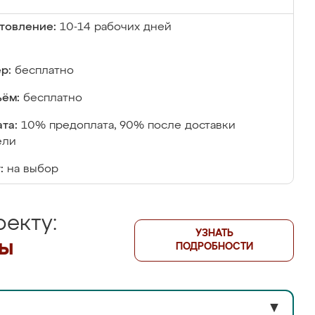
товление:
10-14 рабочих дней
р:
бесплатно
ём:
бесплатно
та:
10% предоплата, 90% после доставки
ели
:
на выбор
екту:
УЗНАТЬ
лы
ПОДРОБНОСТИ
▼