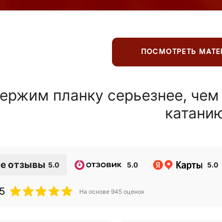
ПОСМОТРЕТЬ МАТ
ержим планку серьезнее, чем
катани
е отзывы
5.0
5.0
5.0
5
На основе
945
оценок