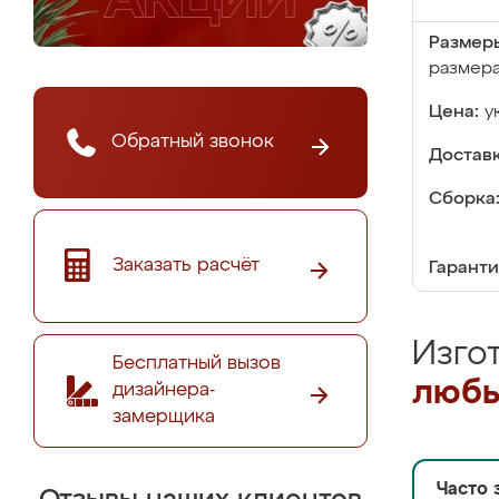
Размер
размер
Цена:
у
Обратный звонок
Доставк
Сборка
Заказать расчёт
Гаранти
Изго
Бесплатный вызов
любы
дизайнера-
замерщика
Часто 