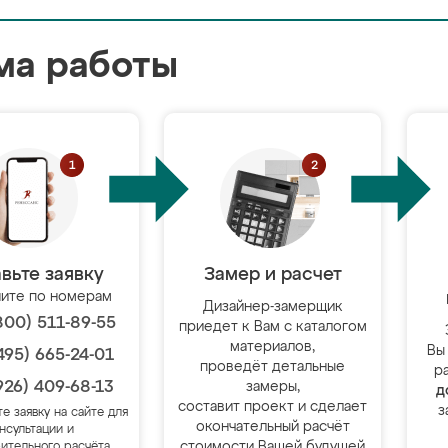
ма работы
вьте заявку
Замер и расчет
ите по номерам
Дизайнер-замерщик
800) 511-89-55
приедет к Вам с каталогом
материалов,
Вы
495) 665-24-01
проведёт детальные
р
926) 409-68-13
замеры,
д
составит проект и сделает
з
те заявку на сайте для
окончательный расчёт
нсультации и
стоимости Вашей будущей
ительного расчёта