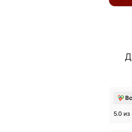
Д
Вс
5.0
из 