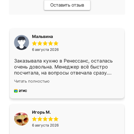
Оставить отзыв
Мальвина
6 августа 2026
Заказывала кухню в Ренессанс, осталась
очень довольна. Менеджер всё быстро
посчитала, на вопросы отвечала сразу.
Замерщик приехал в субботу, подошёл к
Читать полностью
делу со всей ответственностью. Собрали
за день, ребята работали аккуратно, даже
пыли почти не было. Качество отличное,
ящики ходят плавно, ничего не скрипит.
Всё подошло как влитое.
Игорь М.
6 августа 2026