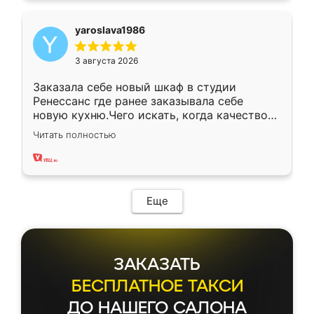
yaroslava1986
3 августа 2026
Заказала себе новый шкаф в студии
Ренессанс где ранее заказывала себе
новую кухню.Чего искать, когда качеством
вполне довольна. Служит кухня уже почти
Читать полностью
два года, нареканий нет.
Еще
ЗАКАЗАТЬ
БЕСПЛАТНОЕ ТАКСИ
ДО НАШЕГО САЛОНА