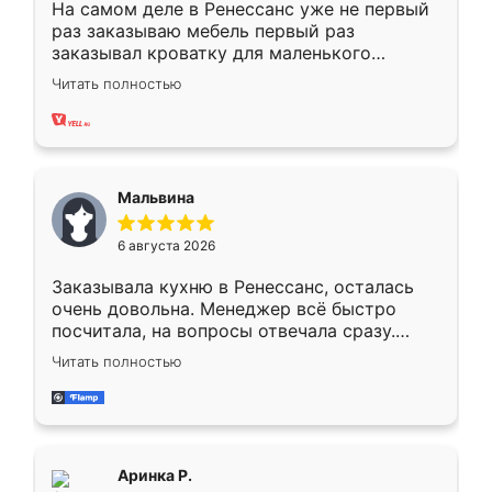
На самом деле в Ренессанс уже не первый
раз заказываю мебель первый раз
заказывал кроватку для маленького
ребёнка при его рождении ,во второй раз
Читать полностью
заказал шкаф-купе. По качеству очень
хорошее сборка достаточно быстрая,
также адекватные цены. До этого
сравнивал с разными конкурентами в этом
сегменте ,выбор у конкурентов куда
Мальвина
меньше, здесь же он более разнообразный.
Мне нравится ,если что-то потребуется из
6 августа 2026
мебели буду заказывать только здесь.
Заказывала кухню в Ренессанс, осталась
очень довольна. Менеджер всё быстро
посчитала, на вопросы отвечала сразу.
Замерщик приехал в субботу, подошёл к
Читать полностью
делу со всей ответственностью. Собрали
за день, ребята работали аккуратно, даже
пыли почти не было. Качество отличное,
ящики ходят плавно, ничего не скрипит.
Всё подошло как влитое.
Аринка Р.