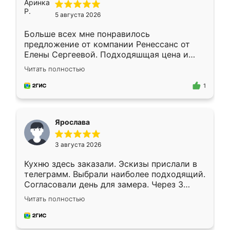
5 августа 2026
Больше всех мне понравилось
предложение от компании Ренессанс от
Елены Сергеевой. Подходяшщая цена и
короткие сроки изготовления. Приехавший
Читать полностью
для замера сотрудник Владислав
предложил по моему эскизу самый
1
подходящий вариант шкафа. Немного его
видоизменил, получилось даже лучше, чем
я хотела.
Ярослава
3 августа 2026
Кухню здесь заказали. Эскизы прислали в
телеграмм. Выбрали наиболее подходящий.
Согласовали день для замера. Через 3
недели кухня была уже готова. Остались
Читать полностью
довольны работой. Спасибо Ренессанс
мебель за качественную работу!