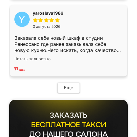
yaroslava1986
3 августа 2026
Заказала себе новый шкаф в студии
Ренессанс где ранее заказывала себе
новую кухню.Чего искать, когда качеством
вполне довольна. Служит кухня уже почти
Читать полностью
два года, нареканий нет.
Еще
ЗАКАЗАТЬ
БЕСПЛАТНОЕ ТАКСИ
ДО НАШЕГО САЛОНА