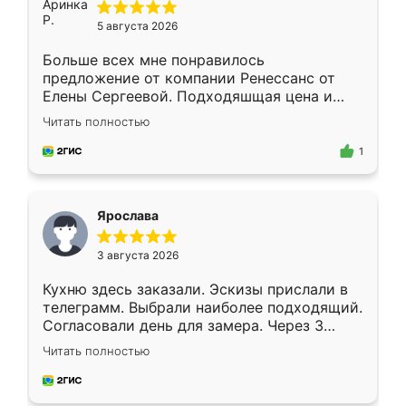
5 августа 2026
Больше всех мне понравилось
предложение от компании Ренессанс от
Елены Сергеевой. Подходяшщая цена и
короткие сроки изготовления. Приехавший
Читать полностью
для замера сотрудник Владислав
предложил по моему эскизу самый
1
подходящий вариант шкафа. Немного его
видоизменил, получилось даже лучше, чем
я хотела.
Ярослава
3 августа 2026
Кухню здесь заказали. Эскизы прислали в
телеграмм. Выбрали наиболее подходящий.
Согласовали день для замера. Через 3
недели кухня была уже готова. Остались
Читать полностью
довольны работой. Спасибо Ренессанс
мебель за качественную работу!