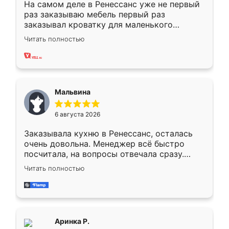
На самом деле в Ренессанс уже не первый
раз заказываю мебель первый раз
заказывал кроватку для маленького
ребёнка при его рождении ,во второй раз
Читать полностью
заказал шкаф-купе. По качеству очень
хорошее сборка достаточно быстрая,
также адекватные цены. До этого
сравнивал с разными конкурентами в этом
сегменте ,выбор у конкурентов куда
Мальвина
меньше, здесь же он более разнообразный.
Мне нравится ,если что-то потребуется из
6 августа 2026
мебели буду заказывать только здесь.
Заказывала кухню в Ренессанс, осталась
очень довольна. Менеджер всё быстро
посчитала, на вопросы отвечала сразу.
Замерщик приехал в субботу, подошёл к
Читать полностью
делу со всей ответственностью. Собрали
за день, ребята работали аккуратно, даже
пыли почти не было. Качество отличное,
ящики ходят плавно, ничего не скрипит.
Всё подошло как влитое.
Аринка Р.