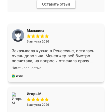
Оставить отзыв
Мальвина
6 августа 2026
Заказывала кухню в Ренессанс, осталась
очень довольна. Менеджер всё быстро
посчитала, на вопросы отвечала сразу.
Замерщик приехал в субботу, подошёл к
Читать полностью
делу со всей ответственностью. Собрали
за день, ребята работали аккуратно, даже
пыли почти не было. Качество отличное,
ящики ходят плавно, ничего не скрипит.
Всё подошло как влитое.
Игорь М.
6 августа 2026