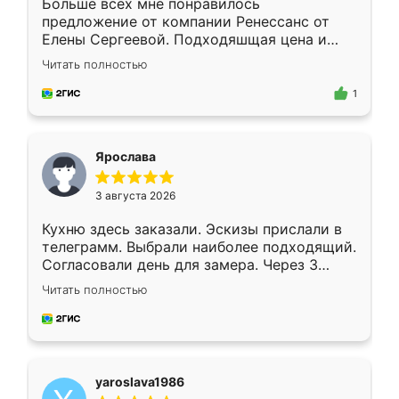
Больше всех мне понравилось
предложение от компании Ренессанс от
Елены Сергеевой. Подходяшщая цена и
короткие сроки изготовления. Приехавший
Читать полностью
для замера сотрудник Владислав
предложил по моему эскизу самый
1
подходящий вариант шкафа. Немного его
видоизменил, получилось даже лучше, чем
я хотела.
Ярослава
3 августа 2026
Кухню здесь заказали. Эскизы прислали в
телеграмм. Выбрали наиболее подходящий.
Согласовали день для замера. Через 3
недели кухня была уже готова. Остались
Читать полностью
довольны работой. Спасибо Ренессанс
мебель за качественную работу!
yaroslava1986