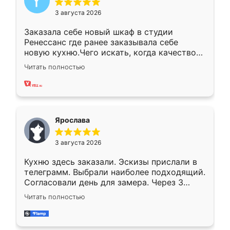
3 августа 2026
Заказала себе новый шкаф в студии
Ренессанс где ранее заказывала себе
новую кухню.Чего искать, когда качеством
вполне довольна. Служит кухня уже почти
Читать полностью
два года, нареканий нет.
Ярослава
3 августа 2026
Кухню здесь заказали. Эскизы прислали в
телеграмм. Выбрали наиболее подходящий.
Согласовали день для замера. Через 3
недели кухня была уже готова. Остались
Читать полностью
довольны работой. Спасибо Ренессанс
мебель за качественную работу!