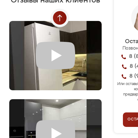
Отзывы наших клиентов
Оста
Позвон
8 (
8 (
8 (
Или оставь
ко
предвар
ОСТ