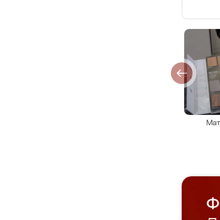
Мат
Ф