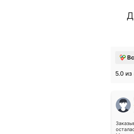
Д
Вс
5.0
из 
Заказыв
осталас