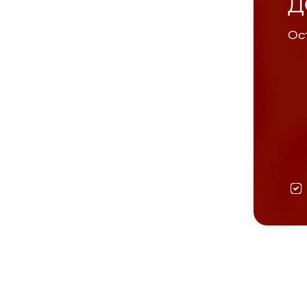
Д
Ост