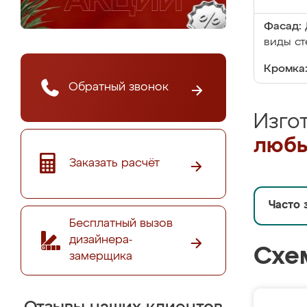
Фасад:
виды ст
Кромка
Обратный звонок
Изго
любы
Заказать расчёт
Часто 
Бесплатный вызов
дизайнера-
Схе
замерщика