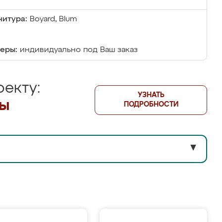
итура:
Boyard, Blum
еры:
индивидуально под Ваш заказ
екту:
УЗНАТЬ
лы
ПОДРОБНОСТИ
▼