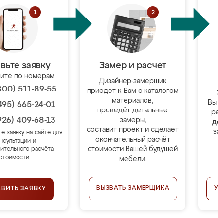
вьте заявку
Замер и расчет
ите по номерам
Дизайнер-замерщик
800) 511-89-55
приедет к Вам с каталогом
материалов,
Вы
495) 665-24-01
проведёт детальные
р
926) 409-68-13
замеры,
д
составит проект и сделает
з
те заявку на сайте для
окончательный расчёт
нсультации и
стоимости Вашей будущей
ительного расчёта
стоимости.
мебели.
ВЫЗВАТЬ ЗАМЕРЩИКА
АВИТЬ ЗАЯВКУ