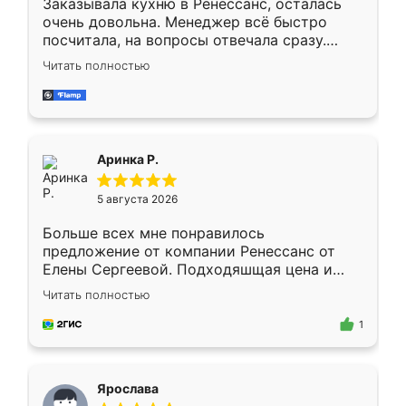
Заказывала кухню в Ренессанс, осталась
очень довольна. Менеджер всё быстро
посчитала, на вопросы отвечала сразу.
Замерщик приехал в субботу, подошёл к
Читать полностью
делу со всей ответственностью. Собрали
за день, ребята работали аккуратно, даже
пыли почти не было. Качество отличное,
ящики ходят плавно, ничего не скрипит.
Всё подошло как влитое.
Аринка Р.
5 августа 2026
Больше всех мне понравилось
предложение от компании Ренессанс от
Елены Сергеевой. Подходяшщая цена и
короткие сроки изготовления. Приехавший
Читать полностью
для замера сотрудник Владислав
предложил по моему эскизу самый
1
подходящий вариант шкафа. Немного его
видоизменил, получилось даже лучше, чем
я хотела.
Ярослава