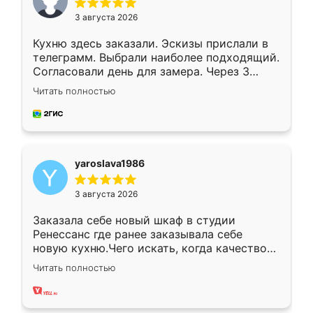
3 августа 2026
Кухню здесь заказали. Эскизы прислали в
телеграмм. Выбрали наиболее подходящий.
Согласовали день для замера. Через 3
недели кухня была уже готова. Остались
Читать полностью
довольны работой. Спасибо Ренессанс
мебель за качественную работу!
yaroslava1986
3 августа 2026
Заказала себе новый шкаф в студии
Ренессанс где ранее заказывала себе
новую кухню.Чего искать, когда качеством
вполне довольна. Служит кухня уже почти
Читать полностью
два года, нареканий нет.