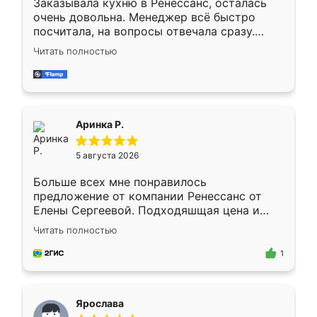
Заказывала кухню в Ренессанс, осталась
очень довольна. Менеджер всё быстро
посчитала, на вопросы отвечала сразу.
Замерщик приехал в субботу, подошёл к
Читать полностью
делу со всей ответственностью. Собрали
за день, ребята работали аккуратно, даже
пыли почти не было. Качество отличное,
ящики ходят плавно, ничего не скрипит.
Всё подошло как влитое.
Аринка Р.
5 августа 2026
Больше всех мне понравилось
предложение от компании Ренессанс от
Елены Сергеевой. Подходяшщая цена и
короткие сроки изготовления. Приехавший
Читать полностью
для замера сотрудник Владислав
предложил по моему эскизу самый
1
подходящий вариант шкафа. Немного его
видоизменил, получилось даже лучше, чем
я хотела.
Ярослава