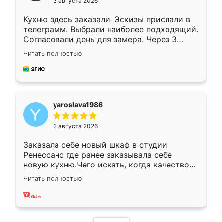
3 августа 2026
Кухню здесь заказали. Эскизы прислали в
телеграмм. Выбрали наиболее подходящий.
Согласовали день для замера. Через 3
недели кухня была уже готова. Остались
Читать полностью
довольны работой. Спасибо Ренессанс
мебель за качественную работу!
yaroslava1986
3 августа 2026
Заказала себе новый шкаф в студии
Ренессанс где ранее заказывала себе
новую кухню.Чего искать, когда качеством
вполне довольна. Служит кухня уже почти
Читать полностью
два года, нареканий нет.