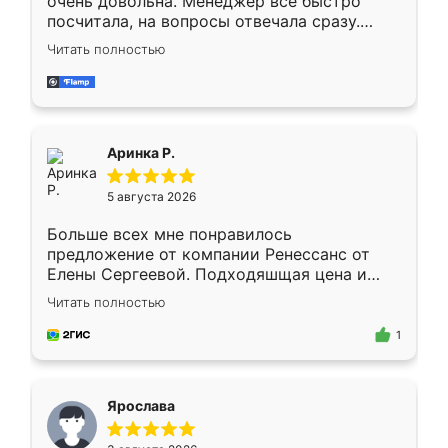
очень довольна. Менеджер всё быстро
посчитала, на вопросы отвечала сразу.
Замерщик приехал в субботу, подошёл к
Читать полностью
делу со всей ответственностью. Собрали
за день, ребята работали аккуратно, даже
пыли почти не было. Качество отличное,
ящики ходят плавно, ничего не скрипит.
Всё подошло как влитое.
Аринка Р.
5 августа 2026
Больше всех мне понравилось
предложение от компании Ренессанс от
Елены Сергеевой. Подходяшщая цена и
короткие сроки изготовления. Приехавший
Читать полностью
для замера сотрудник Владислав
предложил по моему эскизу самый
1
подходящий вариант шкафа. Немного его
видоизменил, получилось даже лучше, чем
я хотела.
Ярослава