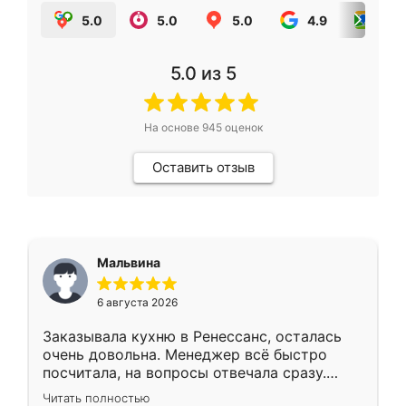
5.0
5.0
5.0
4.9
5.0
5.0
из 5
На основе
945
оценок
Оставить отзыв
Мальвина
6 августа 2026
Заказывала кухню в Ренессанс, осталась
очень довольна. Менеджер всё быстро
посчитала, на вопросы отвечала сразу.
Замерщик приехал в субботу, подошёл к
Читать полностью