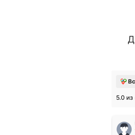
Д
Вс
5.0
из 