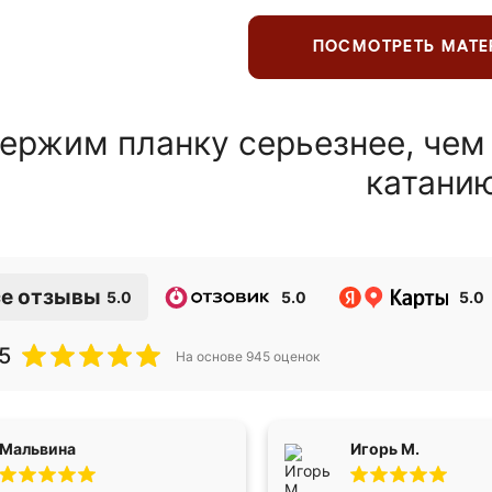
ПОСМОТРЕТЬ МАТ
ержим планку серьезнее, чем
катани
е отзывы
5.0
5.0
5.0
5
На основе
945
оценок
Мальвина
Игорь М.