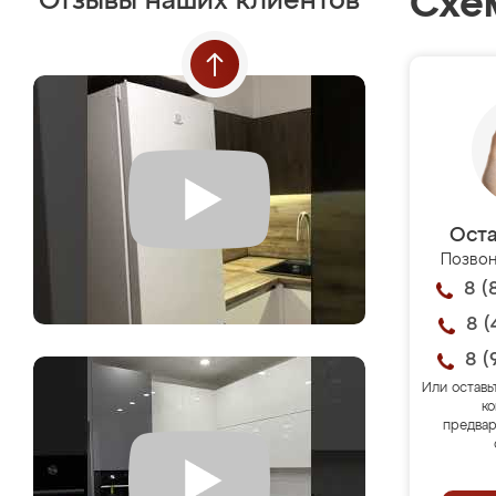
Схе
Отзывы наших клиентов
Оста
Позвон
8 (
8 (
8 (
Или оставь
ко
предвар