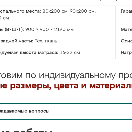
спального места:
80х200 см, 90х200 см,
Гара
0 см
ы (В×Ш×Г):
900 × 900 × 2170 мм
Мате
задней части:
Тех. ткань
Осно
дуемая высота матраса:
16-22 см
Нагр
товим по индивидуальному про
е размеры, цвета и материа
задаваемые вопросы