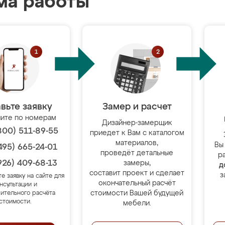
ма работы
вьте заявку
Замер и расчет
ите по номерам
Дизайнер-замерщик
800) 511-89-55
приедет к Вам с каталогом
материалов,
Вы
495) 665-24-01
проведёт детальные
р
926) 409-68-13
замеры,
д
составит проект и сделает
з
те заявку на сайте для
окончательный расчёт
нсультации и
стоимости Вашей будущей
ительного расчёта
стоимости.
мебели.