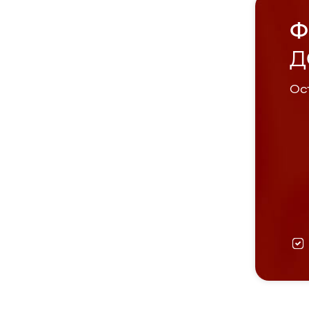
Ф
Д
Ост