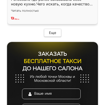
новую кухню.Чего искать, когда качеством
вполне довольна. Служит кухня уже почти
Читать полностью
два года, нареканий нет.
Еще
ЗАКАЗАТЬ
БЕСПЛАТНОЕ ТАКСИ
ДО НАШЕГО САЛОНА
Из любой точки Москвы и
Московской области!