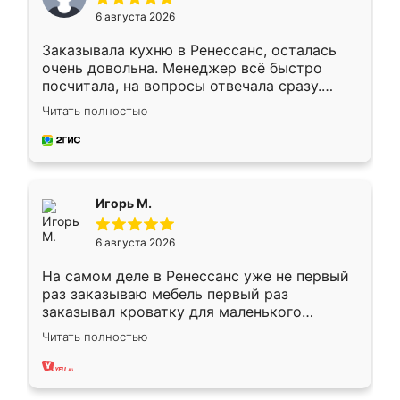
6 августа 2026
Заказывала кухню в Ренессанс, осталась
очень довольна. Менеджер всё быстро
посчитала, на вопросы отвечала сразу.
Замерщик приехал в субботу, подошёл к
Читать полностью
делу со всей ответственностью. Собрали
за день, ребята работали аккуратно, даже
пыли почти не было. Качество отличное,
ящики ходят плавно, ничего не скрипит.
Всё подошло как влитое.
Игорь М.
6 августа 2026
На самом деле в Ренессанс уже не первый
раз заказываю мебель первый раз
заказывал кроватку для маленького
ребёнка при его рождении ,во второй раз
Читать полностью
заказал шкаф-купе. По качеству очень
хорошее сборка достаточно быстрая,
также адекватные цены. До этого