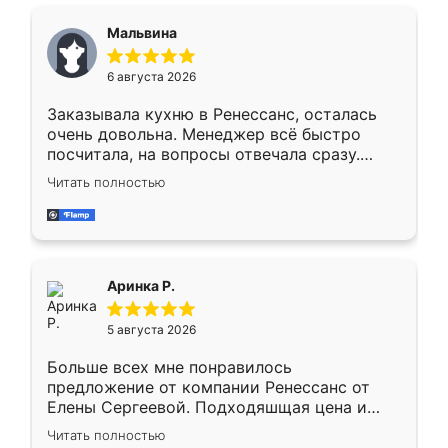
сравнивал с разными конкурентами в этом
сегменте ,выбор у конкурентов куда
Мальвина
меньше, здесь же он более разнообразный.
Мне нравится ,если что-то потребуется из
6 августа 2026
мебели буду заказывать только здесь.
Заказывала кухню в Ренессанс, осталась
очень довольна. Менеджер всё быстро
посчитала, на вопросы отвечала сразу.
Замерщик приехал в субботу, подошёл к
Читать полностью
делу со всей ответственностью. Собрали
за день, ребята работали аккуратно, даже
пыли почти не было. Качество отличное,
ящики ходят плавно, ничего не скрипит.
Всё подошло как влитое.
Аринка Р.
5 августа 2026
Больше всех мне понравилось
предложение от компании Ренессанс от
Елены Сергеевой. Подходяшщая цена и
короткие сроки изготовления. Приехавший
Читать полностью
для замера сотрудник Владислав