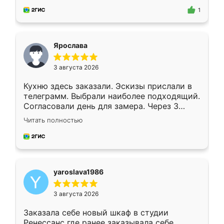
предложил по моему эскизу самый
1
подходящий вариант шкафа. Немного его
видоизменил, получилось даже лучше, чем
я хотела.
Ярослава
3 августа 2026
Кухню здесь заказали. Эскизы прислали в
телеграмм. Выбрали наиболее подходящий.
Согласовали день для замера. Через 3
недели кухня была уже готова. Остались
Читать полностью
довольны работой. Спасибо Ренессанс
мебель за качественную работу!
yaroslava1986
3 августа 2026
Заказала себе новый шкаф в студии
Ренессанс где ранее заказывала себе