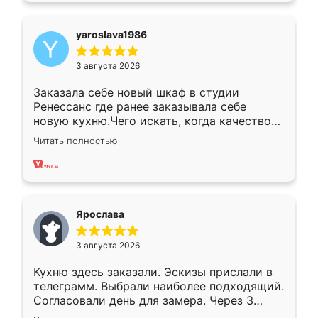
yaroslava1986
3 августа 2026
Заказала себе новый шкаф в студии
Ренессанс где ранее заказывала себе
новую кухню.Чего искать, когда качеством
вполне довольна. Служит кухня уже почти
Читать полностью
два года, нареканий нет.
Ярослава
3 августа 2026
Кухню здесь заказали. Эскизы прислали в
телеграмм. Выбрали наиболее подходящий.
Согласовали день для замера. Через 3
недели кухня была уже готова. Остались