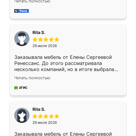
Читать полностью
довольны работой. Спасибо Ренессанс
мебель за качественную работу!
Rita S.
29 июля 2026
Заказывала мебель от Елены Сергеевой
Ренессанс. До этого рассматривала
несколько компаний, но в итоге выбрала
эту. Сначала обговорили условия, потом
Читать полностью
приехал замерщик, всё спокойно объяснил
и снял размеры. Изготовили в срок, с
доставкой тоже никаких проблем не
возникло. Сборку выполнили аккуратно,
мебель сразу встала на свое место без
Rita S.
каких-либо доработок. Качеством осталась
довольна, все выглядит так, как и ожидала.
29 июля 2026
Заказывала мебель от Елены Сергеевой