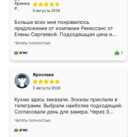
5 августа 2026
Больше всех мне понравилось
предложение от компании Ренессанс от
Елены Сергеевой. Подходяшщая цена и
короткие сроки изготовления. Приехавший
Читать полностью
для замера сотрудник Владислав
предложил по моему эскизу самый
1
подходящий вариант шкафа. Немного его
видоизменил, получилось даже лучше, чем
я хотела.
Ярослава
3 августа 2026
Кухню здесь заказали. Эскизы прислали в
телеграмм. Выбрали наиболее подходящий.
Согласовали день для замера. Через 3
недели кухня была уже готова. Остались
Читать полностью
довольны работой. Спасибо Ренессанс
мебель за качественную работу!