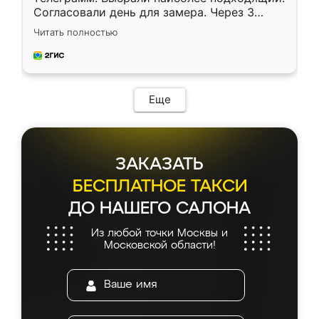
Согласовали день для замера. Через 3
недели кухня была уже готова. Остались
Читать полностью
довольны работой. Спасибо Ренессанс
мебель за качественную работу!
Еще
ЗАКАЗАТЬ
БЕСПЛАТНОЕ ТАКСИ
ДО НАШЕГО САЛОНА
Из любой точки Москвы и
Московской области!