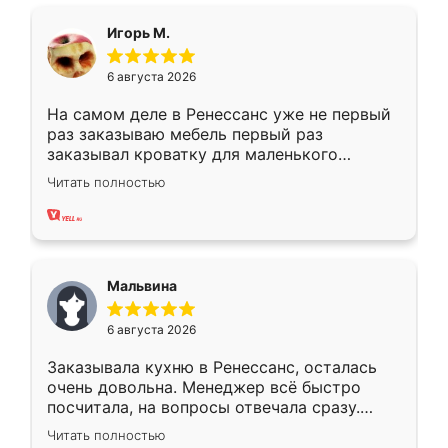
ящики ходят плавно, ничего не скрипит.
Всё подошло как влитое.
Игорь М.
6 августа 2026
На самом деле в Ренессанс уже не первый
раз заказываю мебель первый раз
заказывал кроватку для маленького
ребёнка при его рождении ,во второй раз
Читать полностью
заказал шкаф-купе. По качеству очень
хорошее сборка достаточно быстрая,
также адекватные цены. До этого
сравнивал с разными конкурентами в этом
сегменте ,выбор у конкурентов куда
Мальвина
меньше, здесь же он более разнообразный.
Мне нравится ,если что-то потребуется из
6 августа 2026
мебели буду заказывать только здесь.
Заказывала кухню в Ренессанс, осталась
очень довольна. Менеджер всё быстро
посчитала, на вопросы отвечала сразу.
Замерщик приехал в субботу, подошёл к
Читать полностью
делу со всей ответственностью. Собрали