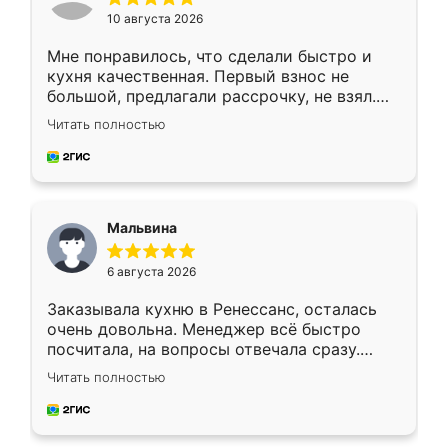
10 августа 2026
Мне понравилось, что сделали быстро и
кухня качественная. Первый взнос не
большой, предлагали рассрочку, не взял.
Ждал меньше месяца, сборщик с прямыми
Читать полностью
руками. По цене вышло адекватно.
Рекомендую!
Мальвина
6 августа 2026
Заказывала кухню в Ренессанс, осталась
очень довольна. Менеджер всё быстро
посчитала, на вопросы отвечала сразу.
Замерщик приехал в субботу, подошёл к
Читать полностью
делу со всей ответственностью. Собрали
за день, ребята работали аккуратно, даже
пыли почти не было. Качество отличное,