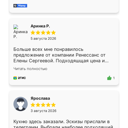
за день, ребята работали аккуратно, даже
пыли почти не было. Качество отличное,
ящики ходят плавно, ничего не скрипит.
Всё подошло как влитое.
Аринка Р.
5 августа 2026
Больше всех мне понравилось
предложение от компании Ренессанс от
Елены Сергеевой. Подходяшщая цена и
короткие сроки изготовления. Приехавший
Читать полностью
для замера сотрудник Владислав
предложил по моему эскизу самый
1
подходящий вариант шкафа. Немного его
видоизменил, получилось даже лучше, чем
я хотела.
Ярослава
3 августа 2026
Кухню здесь заказали. Эскизы прислали в
телеграмм. Выбрали наиболее подходящий.