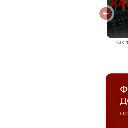
Как 
Ф
Д
Ост