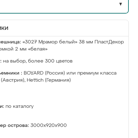
▼
ики
лешница:
«3027 Мрамор белый» 38 мм ПластДекор
омкой 2 мм «белая»
:
на выбор, более 300 цветов
емники :
BOYARD (Россия) или премиум класса
 (Австрия), Hettich (Германия)
и:
по каталогу
ер острова:
3000х920х900