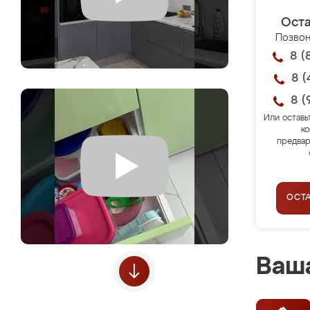
Оста
Позвон
8 (
8 (
8 (
Или оставь
ко
предвар
ОСТ
Ваша