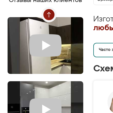
Отзывы наших клиентов
Изго
любы
Часто 
Схе