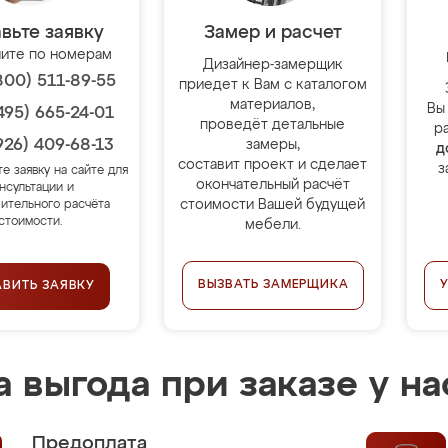
вьте заявку
Замер и расчет
ите по номерам
Дизайнер-замерщик
800) 511-89-55
приедет к Вам с каталогом
материалов,
Вы
495) 665-24-01
проведёт детальные
р
926) 409-68-13
замеры,
д
составит проект и сделает
з
те заявку на сайте для
окончательный расчёт
нсультации и
стоимости Вашей будущей
ительного расчёта
стоимости.
мебели.
ВЫЗВАТЬ ЗАМЕРЩИКА
АВИТЬ ЗАЯВКУ
 выгода при заказе у на
Предоплата