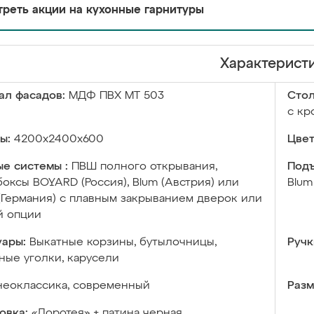
реть акции на кухонные гарнитуры
Характерист
ал фасадов:
МДФ ПВХ МТ 503
Сто
с кр
ы:
4200х2400х600
Цвет
е системы :
ПВШ полного открывания,
Подъ
оксы BOYARD (Россия), Blum (Австрия) или
Blum
 (Германия) с плавным закрыванием дверок или
й опции
уары:
Выкатные корзины, бутылочницы,
Ручк
ые уголки, карусели
неоклассика, современный
Разм
овка:
«Доротея» + патина черная