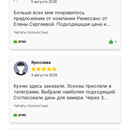
5 августа 2026
Больше всех мне понравилось
предложение от компании Ренессанс от
Елены Сергеевой. Подходяшщая цена и
короткие сроки изготовления. Приехавший
Читать полностью
для замера сотрудник Владислав
предложил по моему эскизу самый
1
подходящий вариант шкафа. Немного его
видоизменил, получилось даже лучше, чем
я хотела.
Ярослава
3 августа 2026
Кухню здесь заказали. Эскизы прислали в
телеграмм. Выбрали наиболее подходящий.
Согласовали день для замера. Через 3
недели кухня была уже готова. Остались
Читать полностью
довольны работой. Спасибо Ренессанс
мебель за качественную работу!