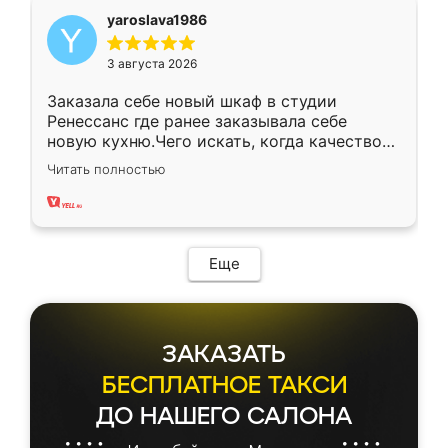
yaroslava1986
3 августа 2026
Заказала себе новый шкаф в студии
Ренессанс где ранее заказывала себе
новую кухню.Чего искать, когда качеством
вполне довольна. Служит кухня уже почти
Читать полностью
два года, нареканий нет.
Еще
ЗАКАЗАТЬ
БЕСПЛАТНОЕ ТАКСИ
ДО НАШЕГО САЛОНА