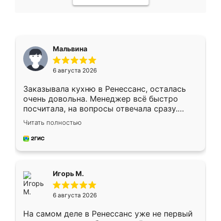
Мальвина
6 августа 2026
Заказывала кухню в Ренессанс, осталась
очень довольна. Менеджер всё быстро
посчитала, на вопросы отвечала сразу.
Замерщик приехал в субботу, подошёл к
Читать полностью
делу со всей ответственностью. Собрали
за день, ребята работали аккуратно, даже
пыли почти не было. Качество отличное,
ящики ходят плавно, ничего не скрипит.
Всё подошло как влитое.
Игорь М.
6 августа 2026
На самом деле в Ренессанс уже не первый