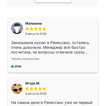
Мальвина
6 августа 2026
Заказывала кухню в Ренессанс, осталась
очень довольна. Менеджер всё быстро
посчитала, на вопросы отвечала сразу.
Замерщик приехал в субботу, подошёл к
Читать полностью
делу со всей ответственностью. Собрали
за день, ребята работали аккуратно, даже
пыли почти не было. Качество отличное,
ящики ходят плавно, ничего не скрипит.
Всё подошло как влитое.
Игорь М.
6 августа 2026
На самом деле в Ренессанс уже не первый