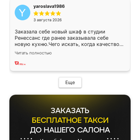
yaroslava1986
3 августа 2026
Заказала себе новый шкаф в студии
Ренессанс где ранее заказывала себе
новую кухню.Чего искать, когда качеством
вполне довольна. Служит кухня уже почти
Читать полностью
два года, нареканий нет.
Еще
ЗАКАЗАТЬ
БЕСПЛАТНОЕ ТАКСИ
ДО НАШЕГО САЛОНА