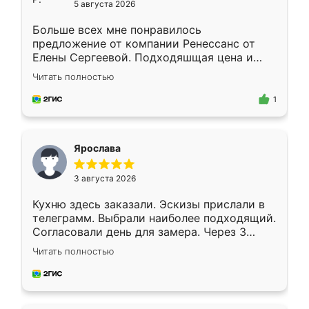
5 августа 2026
Больше всех мне понравилось
предложение от компании Ренессанс от
Елены Сергеевой. Подходяшщая цена и
короткие сроки изготовления. Приехавший
Читать полностью
для замера сотрудник Владислав
предложил по моему эскизу самый
1
подходящий вариант шкафа. Немного его
видоизменил, получилось даже лучше, чем
я хотела.
Ярослава
3 августа 2026
Кухню здесь заказали. Эскизы прислали в
телеграмм. Выбрали наиболее подходящий.
Согласовали день для замера. Через 3
недели кухня была уже готова. Остались
Читать полностью
довольны работой. Спасибо Ренессанс
мебель за качественную работу!