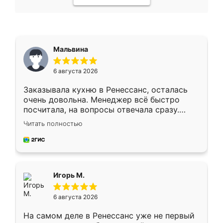
Мальвина
6 августа 2026
Заказывала кухню в Ренессанс, осталась
очень довольна. Менеджер всё быстро
посчитала, на вопросы отвечала сразу.
Замерщик приехал в субботу, подошёл к
Читать полностью
делу со всей ответственностью. Собрали
за день, ребята работали аккуратно, даже
пыли почти не было. Качество отличное,
ящики ходят плавно, ничего не скрипит.
Всё подошло как влитое.
Игорь М.
6 августа 2026
На самом деле в Ренессанс уже не первый