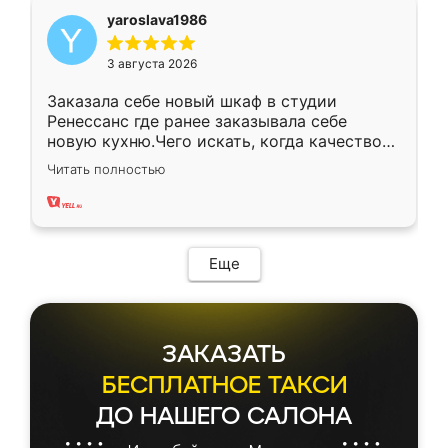
yaroslava1986
3 августа 2026
Заказала себе новый шкаф в студии
Ренессанс где ранее заказывала себе
новую кухню.Чего искать, когда качеством
вполне довольна. Служит кухня уже почти
Читать полностью
два года, нареканий нет.
Еще
ЗАКАЗАТЬ
БЕСПЛАТНОЕ ТАКСИ
ДО НАШЕГО САЛОНА