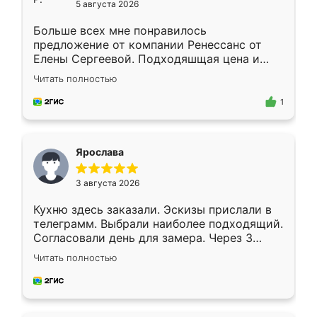
5 августа 2026
Больше всех мне понравилось
предложение от компании Ренессанс от
Елены Сергеевой. Подходяшщая цена и
короткие сроки изготовления. Приехавший
Читать полностью
для замера сотрудник Владислав
предложил по моему эскизу самый
1
подходящий вариант шкафа. Немного его
видоизменил, получилось даже лучше, чем
я хотела.
Ярослава
3 августа 2026
Кухню здесь заказали. Эскизы прислали в
телеграмм. Выбрали наиболее подходящий.
Согласовали день для замера. Через 3
недели кухня была уже готова. Остались
Читать полностью
довольны работой. Спасибо Ренессанс
мебель за качественную работу!