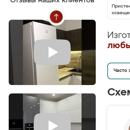
Отзывы наших клиентов
Пристен
освеще
Изго
любы
Часто 
Схе