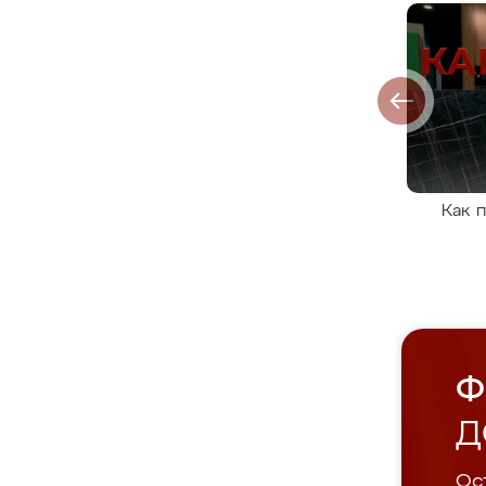
Как 
Ф
Д
Ост