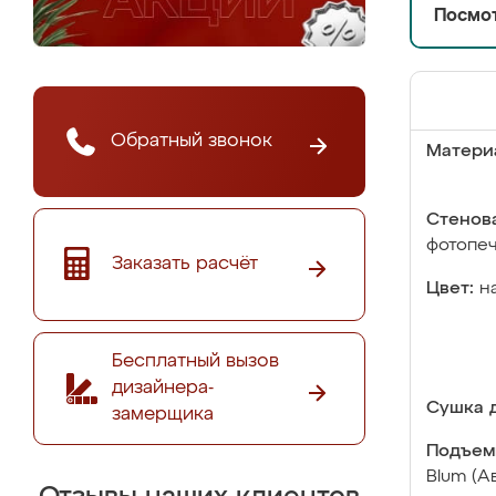
Посмот
Обратный звонок
Матери
Стенова
фотопе
Заказать расчёт
Цвет:
н
Бесплатный вызов
дизайнера-
Сушка д
замерщика
Подъем
Blum (А