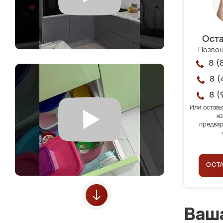
Оста
Позвон
8 (
8 (
8 (
Или оставь
ко
предвар
ОСТ
Ваша