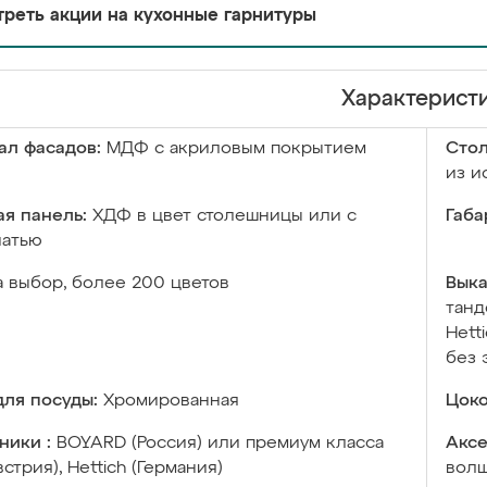
реть акции на кухонные гарнитуры
Характерист
ал фасадов:
МДФ с акриловым покрытием
Сто
из и
я панель:
ХДФ в цвет столешницы или с
Габа
чатью
а выбор, более 200 цветов
Выка
танд
Hett
без 
ля посуды:
Хромированная
Цоко
ники :
BOYARD (Россия) или премиум класса
Аксе
встрия), Hettich (Германия)
волш