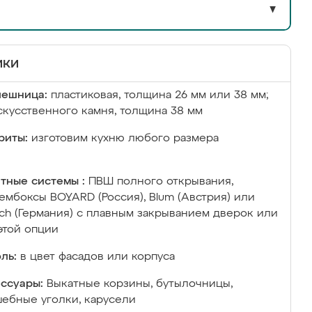
▼
ики
лешница:
пластиковая, толщина 26 мм или 38 мм;
скусственного камня, толщина 38 мм
риты:
изготовим кухню любого размера
тные системы :
ПВШ полного открывания,
ембоксы BOYARD (Россия), Blum (Австрия) или
ich (Германия) с плавным закрыванием дверок или
этой опции
ль:
в цвет фасадов или корпуса
ссуары:
Выкатные корзины, бутылочницы,
ебные уголки, карусели