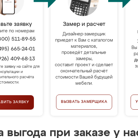
вьте заявку
Замер и расчет
ите по номерам
Дизайнер-замерщик
800) 511-89-55
приедет к Вам с каталогом
материалов,
Вы
495) 665-24-01
проведёт детальные
р
926) 409-68-13
замеры,
д
составит проект и сделает
з
те заявку на сайте для
окончательный расчёт
нсультации и
стоимости Вашей будущей
ительного расчёта
стоимости.
мебели.
ВЫЗВАТЬ ЗАМЕРЩИКА
АВИТЬ ЗАЯВКУ
 выгода при заказе у на