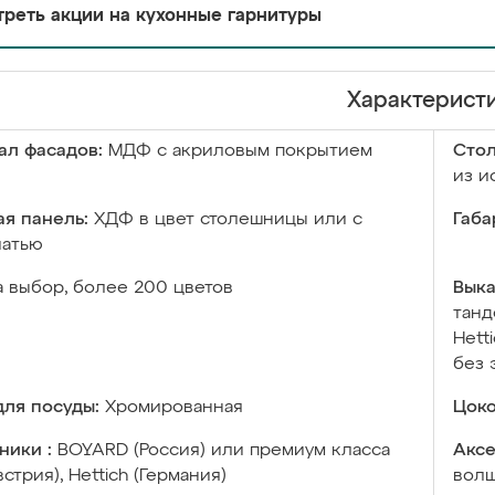
реть акции на кухонные гарнитуры
Характерист
ал фасадов:
МДФ с акриловым покрытием
Сто
из и
я панель:
ХДФ в цвет столешницы или с
Габа
чатью
а выбор, более 200 цветов
Выка
танд
Hett
без 
ля посуды:
Хромированная
Цоко
ники :
BOYARD (Россия) или премиум класса
Аксе
встрия), Hettich (Германия)
волш