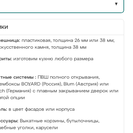
▼
ики
лешница:
пластиковая, толщина 26 мм или 38 мм;
скусственного камня, толщина 38 мм
риты:
изготовим кухню любого размера
тные системы :
ПВШ полного открывания,
ембоксы BOYARD (Россия), Blum (Австрия) или
ich (Германия) с плавным закрыванием дверок или
этой опции
ль:
в цвет фасадов или корпуса
ссуары:
Выкатные корзины, бутылочницы,
ебные уголки, карусели