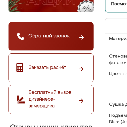
Посмот
Обратный звонок
Матери
Стенова
фотопе
Заказать расчёт
Цвет:
н
Бесплатный вызов
дизайнера-
Сушка д
замерщика
Подъем
Blum (А