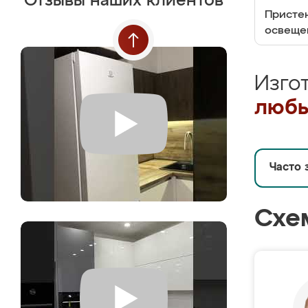
Отзывы наших клиентов
Пристен
освеще
Изго
любы
Часто 
Схе