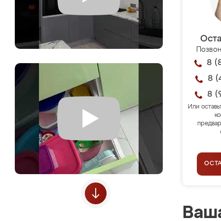
Оста
Позвон
8 (
8 (
8 (
Или оставь
ко
предвар
ОСТ
Ваша