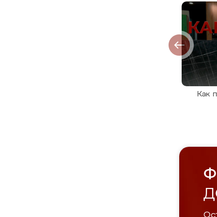
Как 
Ф
Д
Ост