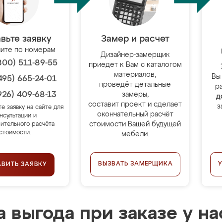
вьте заявку
Замер и расчет
ите по номерам
Дизайнер-замерщик
800) 511-89-55
приедет к Вам с каталогом
материалов,
Вы
495) 665-24-01
проведёт детальные
р
926) 409-68-13
замеры,
д
составит проект и сделает
з
те заявку на сайте для
окончательный расчёт
нсультации и
стоимости Вашей будущей
ительного расчёта
стоимости.
мебели.
ВЫЗВАТЬ ЗАМЕРЩИКА
АВИТЬ ЗАЯВКУ
 выгода при заказе у на