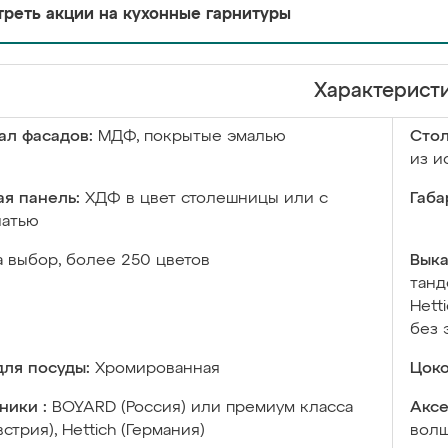
реть акции на кухонные гарнитуры
Характерист
ал фасадов:
МДФ, покрытые эмалью
Сто
из и
я панель:
ХДФ в цвет столешницы или с
Габа
чатью
а выбор, более 250 цветов
Выка
танд
Hett
без 
ля посуды:
Хромированная
Цоко
ники :
BOYARD (Россия) или премиум класса
Аксе
встрия), Hettich (Германия)
волш