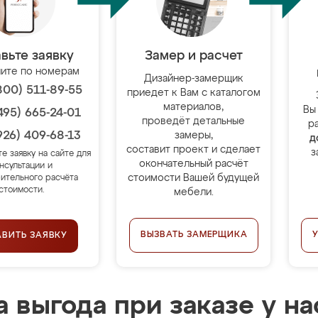
вьте заявку
Замер и расчет
ите по номерам
Дизайнер-замерщик
800) 511-89-55
приедет к Вам с каталогом
материалов,
Вы
495) 665-24-01
проведёт детальные
р
926) 409-68-13
замеры,
д
составит проект и сделает
з
те заявку на сайте для
окончательный расчёт
нсультации и
стоимости Вашей будущей
ительного расчёта
стоимости.
мебели.
ВЫЗВАТЬ ЗАМЕРЩИКА
АВИТЬ ЗАЯВКУ
 выгода при заказе у на