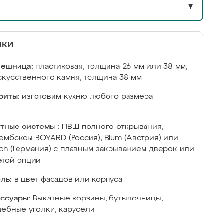
▼
ики
лешница:
пластиковая, толщина 26 мм или 38 мм;
скусственного камня, толщина 38 мм
риты:
изготовим кухню любого размера
тные системы :
ПВШ полного открывания,
ембоксы BOYARD (Россия), Blum (Австрия) или
ich (Германия) с плавным закрыванием дверок или
этой опции
ль:
в цвет фасадов или корпуса
ссуары:
Выкатные корзины, бутылочницы,
ебные уголки, карусели