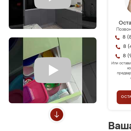
Оста
Позвон
8 (
8 (
8 (
Или оставь
ко
предвар
ОСТ
Ваша