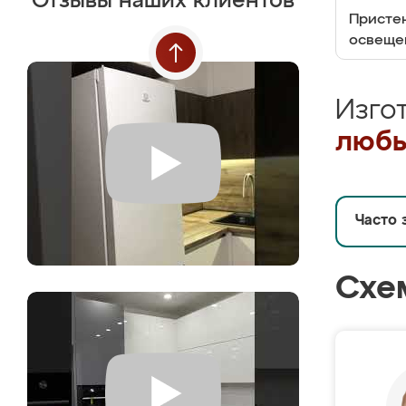
Отзывы наших клиентов
Пристен
освеще
Изго
любы
Часто 
Схе