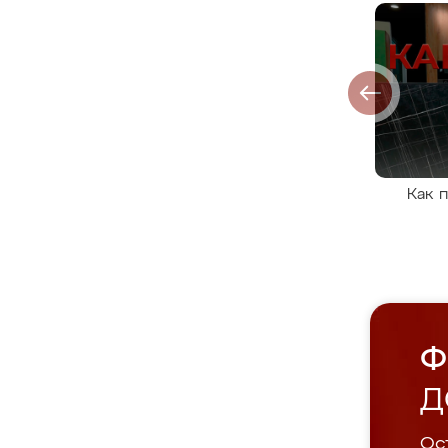
Как 
Ф
Д
Ост