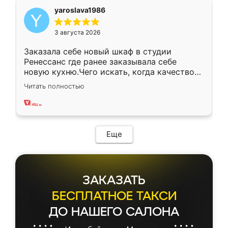
yaroslava1986
3 августа 2026
Заказала себе новый шкаф в студии
Ренессанс где ранее заказывала себе
новую кухню.Чего искать, когда качеством
вполне довольна. Служит кухня уже почти
Читать полностью
два года, нареканий нет.
Еще
ЗАКАЗАТЬ
БЕСПЛАТНОЕ ТАКСИ
ДО НАШЕГО САЛОНА