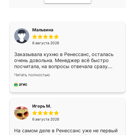
Мальвина
6 августа 2026
Заказывала кухню в Ренессанс, осталась
очень довольна. Менеджер всё быстро
посчитала, на вопросы отвечала сразу.
Замерщик приехал в субботу, подошёл к
Читать полностью
делу со всей ответственностью. Собрали
за день, ребята работали аккуратно, даже
пыли почти не было. Качество отличное,
ящики ходят плавно, ничего не скрипит.
Всё подошло как влитое.
Игорь М.
6 августа 2026
На самом деле в Ренессанс уже не первый