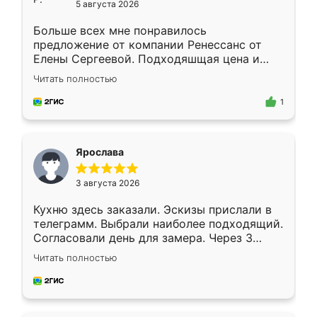
5 августа 2026
Больше всех мне понравилось
предложение от компании Ренессанс от
Елены Сергеевой. Подходяшщая цена и
короткие сроки изготовления. Приехавший
Читать полностью
для замера сотрудник Владислав
предложил по моему эскизу самый
1
подходящий вариант шкафа. Немного его
видоизменил, получилось даже лучше, чем
я хотела.
Ярослава
3 августа 2026
Кухню здесь заказали. Эскизы прислали в
телеграмм. Выбрали наиболее подходящий.
Согласовали день для замера. Через 3
недели кухня была уже готова. Остались
Читать полностью
довольны работой. Спасибо Ренессанс
мебель за качественную работу!