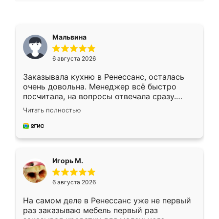
Мальвина
6 августа 2026
Заказывала кухню в Ренессанс, осталась
очень довольна. Менеджер всё быстро
посчитала, на вопросы отвечала сразу.
Замерщик приехал в субботу, подошёл к
Читать полностью
делу со всей ответственностью. Собрали
за день, ребята работали аккуратно, даже
пыли почти не было. Качество отличное,
ящики ходят плавно, ничего не скрипит.
Всё подошло как влитое.
Игорь М.
6 августа 2026
На самом деле в Ренессанс уже не первый
раз заказываю мебель первый раз