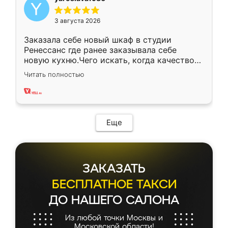
3 августа 2026
Заказала себе новый шкаф в студии
Ренессанс где ранее заказывала себе
новую кухню.Чего искать, когда качеством
вполне довольна. Служит кухня уже почти
Читать полностью
два года, нареканий нет.
Еще
ЗАКАЗАТЬ
БЕСПЛАТНОЕ ТАКСИ
ДО НАШЕГО САЛОНА
Из любой точки Москвы и
Московской области!