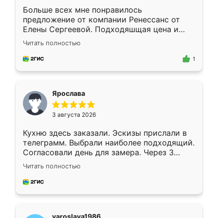
Больше всех мне понравилось
предложение от компании Ренессанс от
Елены Сергеевой. Подходяшщая цена и
короткие сроки изготовления. Приехавший
Читать полностью
для замера сотрудник Владислав
предложил по моему эскизу самый
1
подходящий вариант шкафа. Немного его
видоизменил, получилось даже лучше, чем
я хотела.
Ярослава
3 августа 2026
Кухню здесь заказали. Эскизы прислали в
телеграмм. Выбрали наиболее подходящий.
Согласовали день для замера. Через 3
недели кухня была уже готова. Остались
Читать полностью
довольны работой. Спасибо Ренессанс
мебель за качественную работу!
yaroslava1986