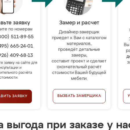
вьте заявку
Замер и расчет
ите по номерам
Дизайнер-замерщик
800) 511-89-55
приедет к Вам с каталогом
материалов,
Вы
495) 665-24-01
проведёт детальные
р
926) 409-68-13
замеры,
д
составит проект и сделает
з
те заявку на сайте для
окончательный расчёт
нсультации и
стоимости Вашей будущей
ительного расчёта
стоимости.
мебели.
ВЫЗВАТЬ ЗАМЕРЩИКА
АВИТЬ ЗАЯВКУ
 выгода при заказе у на