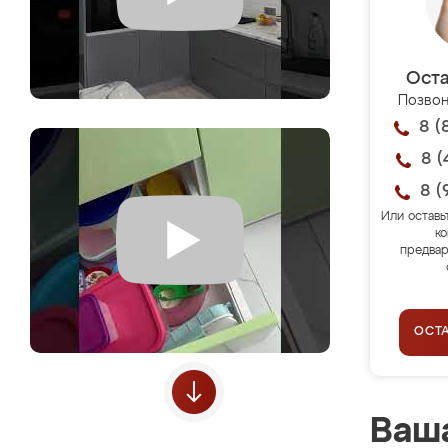
Оста
Позвон
8 (
8 (
8 (
Или оставь
ко
предвар
ОСТ
Ваша