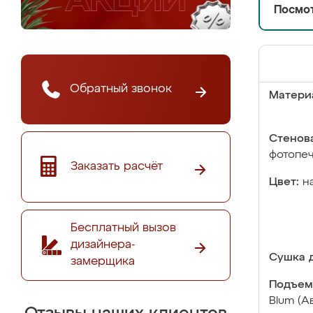
Посмот
Обратный звонок
Матери
Стенова
фотопе
Заказать расчёт
Цвет:
н
Бесплатный вызов
дизайнера-
Сушка д
замерщика
Подъем
Blum (А