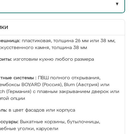
▼
ики
лешница:
пластиковая, толщина 26 мм или 38 мм;
скусственного камня, толщина 38 мм
риты:
изготовим кухню любого размера
тные системы :
ПВШ полного открывания,
ембоксы BOYARD (Россия), Blum (Австрия) или
ich (Германия) с плавным закрыванием дверок или
этой опции
ль:
в цвет фасадов или корпуса
ссуары:
Выкатные корзины, бутылочницы,
ебные уголки, карусели