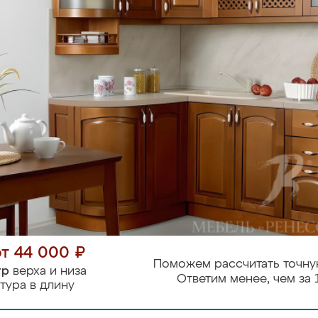
от 44 000 ₽
Поможем рассчитать точну
тр
верха и низа
Ответим менее, чем за 
тура в длину