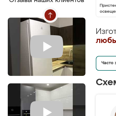
Отзывы наших клиентов
Пристен
освеще
Изго
любы
Часто 
Схе