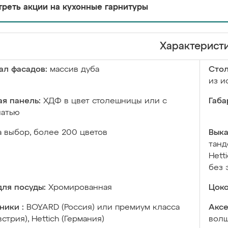
реть акции на кухонные гарнитуры
Характерист
ал фасадов:
массив дуба
Сто
из и
я панель:
ХДФ в цвет столешницы или с
Габа
чатью
а выбор, более 200 цветов
Выка
танд
Hett
без 
ля посуды:
Хромированная
Цоко
ники :
BOYARD (Россия) или премиум класса
Аксе
встрия), Hettich (Германия)
волш