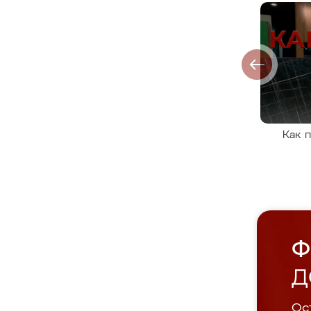
Как 
Ф
Д
Ост