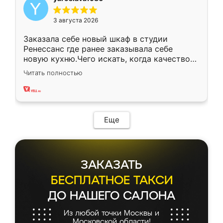
3 августа 2026
Заказала себе новый шкаф в студии
Ренессанс где ранее заказывала себе
новую кухню.Чего искать, когда качеством
вполне довольна. Служит кухня уже почти
Читать полностью
два года, нареканий нет.
Еще
ЗАКАЗАТЬ
БЕСПЛАТНОЕ ТАКСИ
ДО НАШЕГО САЛОНА
Из любой точки Москвы и
Московской области!