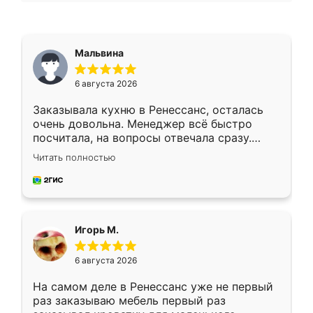
Мальвина
6 августа 2026
Заказывала кухню в Ренессанс, осталась
очень довольна. Менеджер всё быстро
посчитала, на вопросы отвечала сразу.
Замерщик приехал в субботу, подошёл к
Читать полностью
делу со всей ответственностью. Собрали
за день, ребята работали аккуратно, даже
пыли почти не было. Качество отличное,
ящики ходят плавно, ничего не скрипит.
Всё подошло как влитое.
Игорь М.
6 августа 2026
На самом деле в Ренессанс уже не первый
раз заказываю мебель первый раз