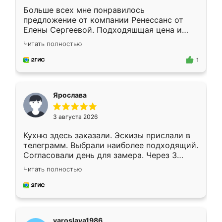
Больше всех мне понравилось
предложение от компании Ренессанс от
Елены Сергеевой. Подходяшщая цена и
короткие сроки изготовления. Приехавший
Читать полностью
для замера сотрудник Владислав
предложил по моему эскизу самый
1
подходящий вариант шкафа. Немного его
видоизменил, получилось даже лучше, чем
я хотела.
Ярослава
3 августа 2026
Кухню здесь заказали. Эскизы прислали в
телеграмм. Выбрали наиболее подходящий.
Согласовали день для замера. Через 3
недели кухня была уже готова. Остались
Читать полностью
довольны работой. Спасибо Ренессанс
мебель за качественную работу!
yaroslava1986