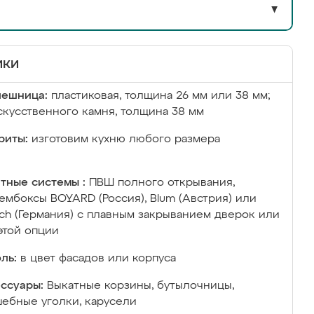
▼
ики
лешница:
пластиковая, толщина 26 мм или 38 мм;
скусственного камня, толщина 38 мм
риты:
изготовим кухню любого размера
тные системы :
ПВШ полного открывания,
ембоксы BOYARD (Россия), Blum (Австрия) или
ich (Германия) с плавным закрыванием дверок или
этой опции
ль:
в цвет фасадов или корпуса
ссуары:
Выкатные корзины, бутылочницы,
ебные уголки, карусели