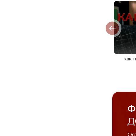
Как 
Ф
Д
Ост