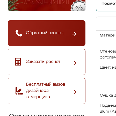
Посмот
Обратный звонок
Матери
Стенова
фотопе
Заказать расчёт
Цвет:
н
Бесплатный вызов
дизайнера-
Сушка д
замерщика
Подъем
Blum (А