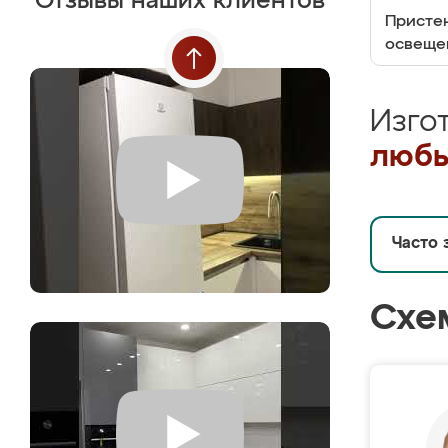
Отзывы наших клиентов
Пристен
освеще
Изго
любы
Часто 
Схе