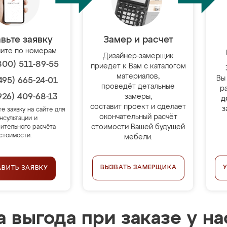
вьте заявку
Замер и расчет
ите по номерам
Дизайнер-замерщик
800) 511-89-55
приедет к Вам с каталогом
материалов,
Вы
495) 665-24-01
проведёт детальные
р
926) 409-68-13
замеры,
д
составит проект и сделает
з
те заявку на сайте для
окончательный расчёт
нсультации и
стоимости Вашей будущей
ительного расчёта
стоимости.
мебели.
ВЫЗВАТЬ ЗАМЕРЩИКА
АВИТЬ ЗАЯВКУ
 выгода при заказе у на