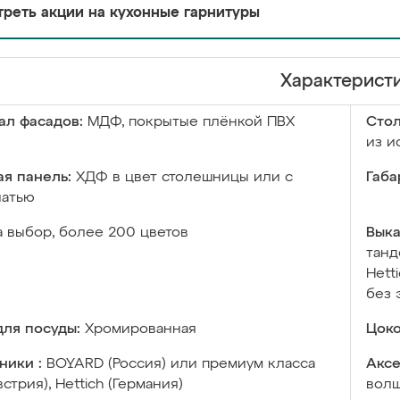
реть акции на кухонные гарнитуры
Характерист
ал фасадов:
МДФ, покрытые плёнкой ПВХ
Сто
из и
я панель:
ХДФ в цвет столешницы или с
Габа
чатью
а выбор, более 200 цветов
Выка
танд
Hett
без 
ля посуды:
Хромированная
Цоко
ники :
BOYARD (Россия) или премиум класса
Аксе
встрия), Hettich (Германия)
волш