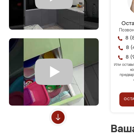
Оста
Позвон
8 (
8 (
8 (
Или оставь
ко
предвар
ОСТ
Ваша