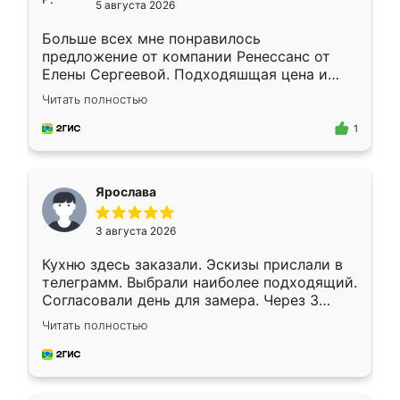
5 августа 2026
Больше всех мне понравилось
предложение от компании Ренессанс от
Елены Сергеевой. Подходяшщая цена и
короткие сроки изготовления. Приехавший
Читать полностью
для замера сотрудник Владислав
предложил по моему эскизу самый
1
подходящий вариант шкафа. Немного его
видоизменил, получилось даже лучше, чем
я хотела.
Ярослава
3 августа 2026
Кухню здесь заказали. Эскизы прислали в
телеграмм. Выбрали наиболее подходящий.
Согласовали день для замера. Через 3
недели кухня была уже готова. Остались
Читать полностью
довольны работой. Спасибо Ренессанс
мебель за качественную работу!