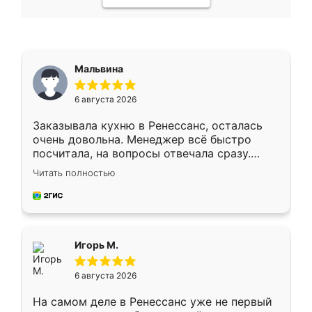
Мальвина
6 августа 2026
Заказывала кухню в Ренессанс, осталась
очень довольна. Менеджер всё быстро
посчитала, на вопросы отвечала сразу.
Замерщик приехал в субботу, подошёл к
Читать полностью
делу со всей ответственностью. Собрали
за день, ребята работали аккуратно, даже
пыли почти не было. Качество отличное,
ящики ходят плавно, ничего не скрипит.
Всё подошло как влитое.
Игорь М.
6 августа 2026
На самом деле в Ренессанс уже не первый