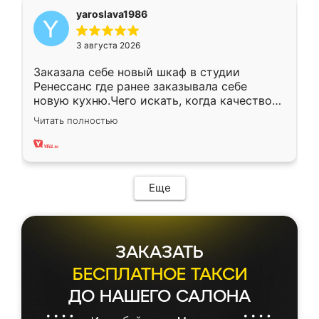
yaroslava1986
3 августа 2026
Заказала себе новый шкаф в студии
Ренессанс где ранее заказывала себе
новую кухню.Чего искать, когда качеством
вполне довольна. Служит кухня уже почти
Читать полностью
два года, нареканий нет.
Еще
ЗАКАЗАТЬ
БЕСПЛАТНОЕ ТАКСИ
ДО НАШЕГО САЛОНА