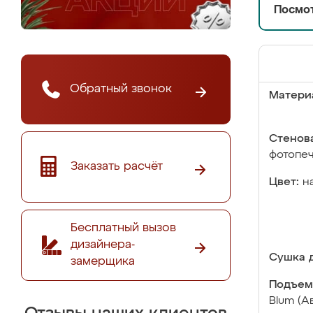
Посмот
Обратный звонок
Матери
Стенова
фотопе
Заказать расчёт
Цвет:
н
Бесплатный вызов
дизайнера-
Сушка д
замерщика
Подъем
Blum (А