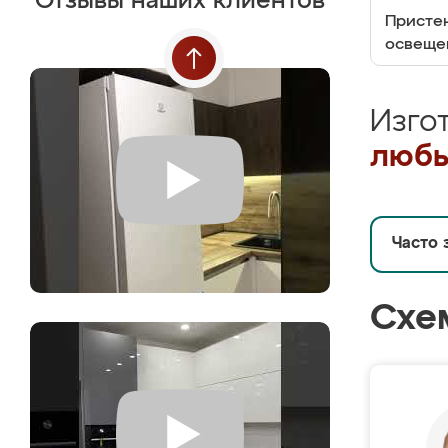
Отзывы наших клиентов
Пристен
освеще
Изго
любы
Часто 
Схе