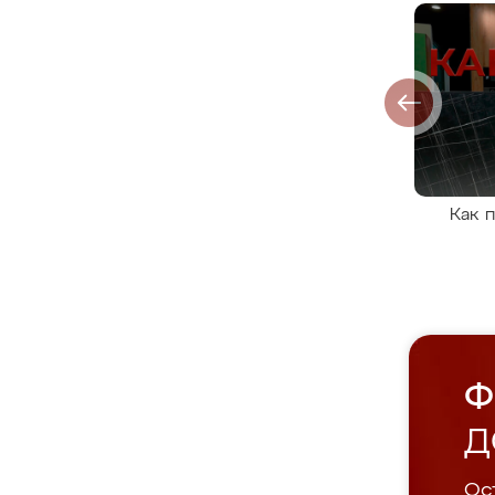
Как 
Ф
Д
Ост