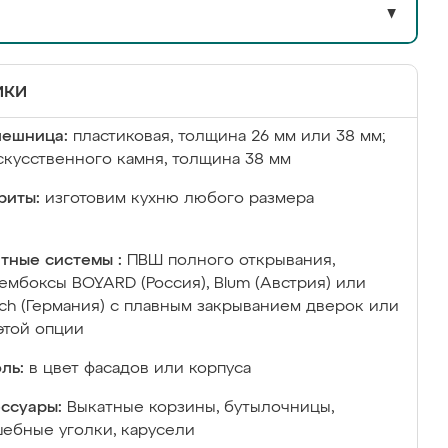
▼
ики
лешница:
пластиковая, толщина 26 мм или 38 мм;
скусственного камня, толщина 38 мм
риты:
изготовим кухню любого размера
тные системы :
ПВШ полного открывания,
ембоксы BOYARD (Россия), Blum (Австрия) или
ich (Германия) с плавным закрыванием дверок или
этой опции
ль:
в цвет фасадов или корпуса
ссуары:
Выкатные корзины, бутылочницы,
ебные уголки, карусели