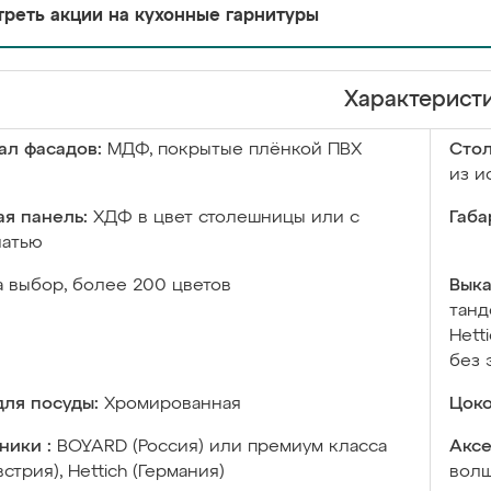
реть акции на кухонные гарнитуры
Характерист
ал фасадов:
МДФ, покрытые плёнкой ПВХ
Сто
из и
я панель:
ХДФ в цвет столешницы или с
Габа
чатью
а выбор, более 200 цветов
Выка
танд
Hett
без 
ля посуды:
Хромированная
Цоко
ники :
BOYARD (Россия) или премиум класса
Аксе
встрия), Hettich (Германия)
волш