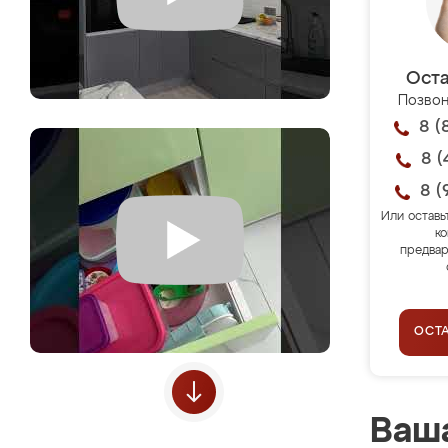
Оста
Позвон
8 (
8 (
8 (
Или оставь
ко
предвар
ОСТ
Ваша