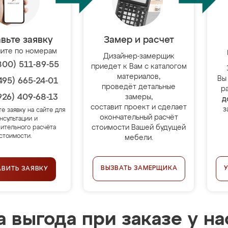
вьте заявку
Замер и расчет
ите по номерам
Дизайнер-замерщик
800) 511-89-55
приедет к Вам с каталогом
материалов,
Вы
495) 665-24-01
проведёт детальные
р
926) 409-68-13
замеры,
д
составит проект и сделает
з
те заявку на сайте для
окончательный расчёт
нсультации и
стоимости Вашей будущей
ительного расчёта
стоимости.
мебели.
ВЫЗВАТЬ ЗАМЕРЩИКА
АВИТЬ ЗАЯВКУ
 выгода при заказе у на