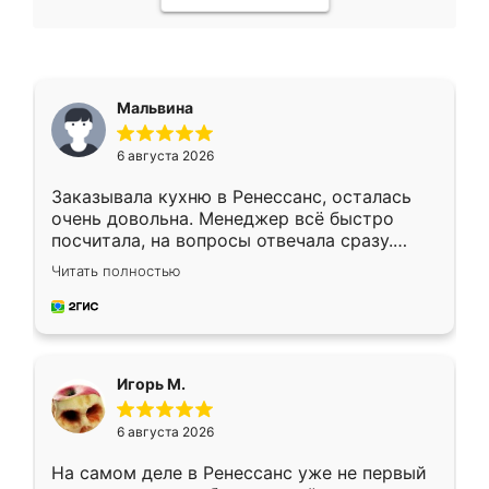
Мальвина
6 августа 2026
Заказывала кухню в Ренессанс, осталась
очень довольна. Менеджер всё быстро
посчитала, на вопросы отвечала сразу.
Замерщик приехал в субботу, подошёл к
Читать полностью
делу со всей ответственностью. Собрали
за день, ребята работали аккуратно, даже
пыли почти не было. Качество отличное,
ящики ходят плавно, ничего не скрипит.
Всё подошло как влитое.
Игорь М.
6 августа 2026
На самом деле в Ренессанс уже не первый