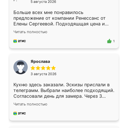
5 августа 2026
Больше всех мне понравилось
предложение от компании Ренессанс от
Елены Сергеевой. Подходяшщая цена и
короткие сроки изготовления. Приехавший
Читать полностью
для замера сотрудник Владислав
предложил по моему эскизу самый
1
подходящий вариант шкафа. Немного его
видоизменил, получилось даже лучше, чем
я хотела.
Ярослава
3 августа 2026
Кухню здесь заказали. Эскизы прислали в
телеграмм. Выбрали наиболее подходящий.
Согласовали день для замера. Через 3
недели кухня была уже готова. Остались
Читать полностью
довольны работой. Спасибо Ренессанс
мебель за качественную работу!