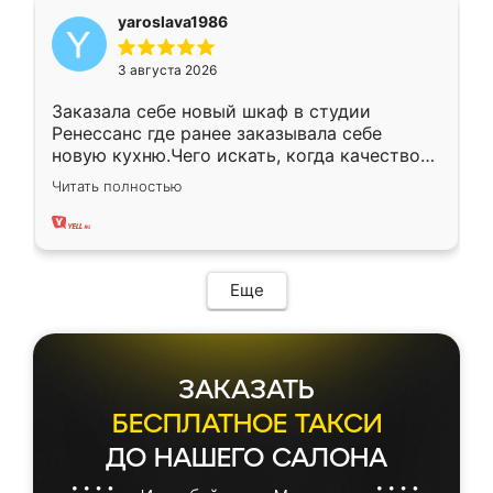
yaroslava1986
3 августа 2026
Заказала себе новый шкаф в студии
Ренессанс где ранее заказывала себе
новую кухню.Чего искать, когда качеством
вполне довольна. Служит кухня уже почти
Читать полностью
два года, нареканий нет.
Еще
ЗАКАЗАТЬ
БЕСПЛАТНОЕ ТАКСИ
ДО НАШЕГО САЛОНА