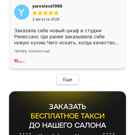
yaroslava1986
3 августа 2026
Заказала себе новый шкаф в студии
Ренессанс где ранее заказывала себе
новую кухню.Чего искать, когда качеством
вполне довольна. Служит кухня уже почти
Читать полностью
два года, нареканий нет.
Еще
ЗАКАЗАТЬ
БЕСПЛАТНОЕ ТАКСИ
ДО НАШЕГО САЛОНА