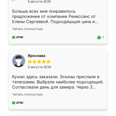
5 августа 2026
Больше всех мне понравилось
предложение от компании Ренессанс от
Елены Сергеевой. Подходяшщая цена и
короткие сроки изготовления. Приехавший
Читать полностью
для замера сотрудник Владислав
предложил по моему эскизу самый
1
подходящий вариант шкафа. Немного его
видоизменил, получилось даже лучше, чем
я хотела.
Ярослава
3 августа 2026
Кухню здесь заказали. Эскизы прислали в
телеграмм. Выбрали наиболее подходящий.
Согласовали день для замера. Через 3
недели кухня была уже готова. Остались
Читать полностью
довольны работой. Спасибо Ренессанс
мебель за качественную работу!