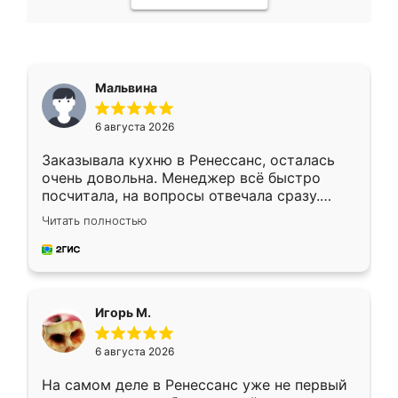
Мальвина
6 августа 2026
Заказывала кухню в Ренессанс, осталась
очень довольна. Менеджер всё быстро
посчитала, на вопросы отвечала сразу.
Замерщик приехал в субботу, подошёл к
Читать полностью
делу со всей ответственностью. Собрали
за день, ребята работали аккуратно, даже
пыли почти не было. Качество отличное,
ящики ходят плавно, ничего не скрипит.
Всё подошло как влитое.
Игорь М.
6 августа 2026
На самом деле в Ренессанс уже не первый