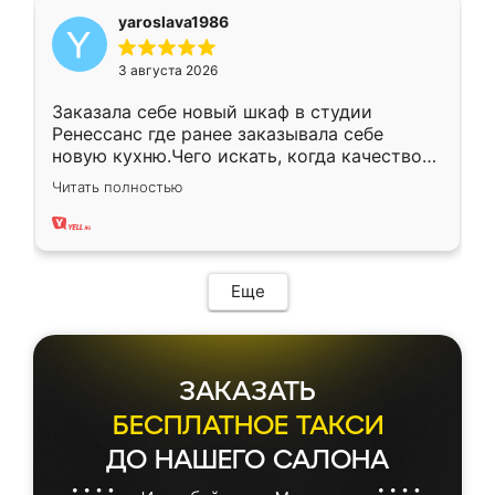
yaroslava1986
3 августа 2026
Заказала себе новый шкаф в студии
Ренессанс где ранее заказывала себе
новую кухню.Чего искать, когда качеством
вполне довольна. Служит кухня уже почти
Читать полностью
два года, нареканий нет.
Еще
ЗАКАЗАТЬ
БЕСПЛАТНОЕ ТАКСИ
ДО НАШЕГО САЛОНА