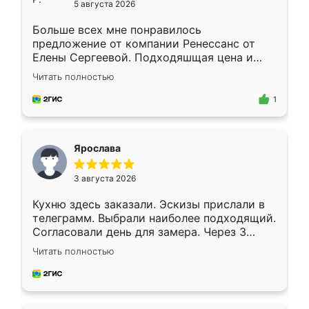
5 августа 2026
Больше всех мне понравилось
предложение от компании Ренессанс от
Елены Сергеевой. Подходяшщая цена и
короткие сроки изготовления. Приехавший
Читать полностью
для замера сотрудник Владислав
предложил по моему эскизу самый
1
подходящий вариант шкафа. Немного его
видоизменил, получилось даже лучше, чем
я хотела.
Ярослава
3 августа 2026
Кухню здесь заказали. Эскизы прислали в
телеграмм. Выбрали наиболее подходящий.
Согласовали день для замера. Через 3
недели кухня была уже готова. Остались
Читать полностью
довольны работой. Спасибо Ренессанс
мебель за качественную работу!