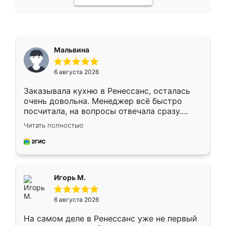
Мальвина
6 августа 2026
Заказывала кухню в Ренессанс, осталась
очень довольна. Менеджер всё быстро
посчитала, на вопросы отвечала сразу.
Замерщик приехал в субботу, подошёл к
Читать полностью
делу со всей ответственностью. Собрали
за день, ребята работали аккуратно, даже
пыли почти не было. Качество отличное,
ящики ходят плавно, ничего не скрипит.
Всё подошло как влитое.
Игорь М.
6 августа 2026
На самом деле в Ренессанс уже не первый